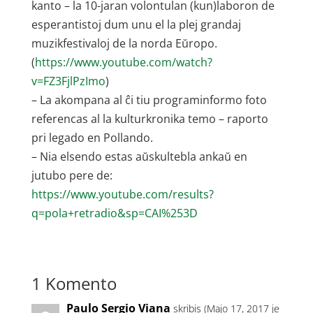
kanto – la 10-jaran volontulan (kun)laboron de
esperantistoj dum unu el la plej grandaj
muzikfestivaloj de la norda Eŭropo.
(
https://www.youtube.com/watch?
v=FZ3FjlPzImo
)
– La akompana al ĉi tiu programinformo foto
referencas al la kulturkronika temo – raporto
pri legado en Pollando.
– Nia elsendo estas aŭskultebla ankaŭ en
jutubo pere de:
https://www.youtube.com/results?
q=pola+retradio&sp=CAI%253D
1 Komento
Paulo Sergio Viana
skribis (Majo 17, 2017 je