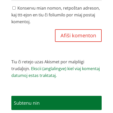
Konservu mian nomon, retpoŝtan adreson,
kaj ttt-ejon en tiu ĉi foliumilo por miaj postaj
komentoj.
Tiu ĉi retejo uzas Akismet por malpliigi
trudaĵojn.
Ekscii (anglalingve) kiel viaj komentaj
datumoj estas traktataj.
Subtenu nin