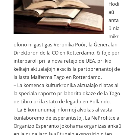
Hodi
aŭ
anta
ŭ nia
mikr
ofono ni gastigas Veronika Poór, la Ĝeneralan
Direktoron de la CO en Rotterdamo, ĉi-foje por
interparoli pri la nova retejo de UEA, pri kio
kelkajn aktualaĵojn eksciis la partoprenantoj de
la lasta Malferma Tago en Rotterdamo.
– La komenca kulturkronika aktualaĵo rilatas al
la speciala raporto prilaborita okaze de la Tago
de Libro pri la stato de legado en Pollando.
– La E-komunumaj informoj alvokas al vasta
kunlaboremo de esperantistoj. La NeProfitcela
Organizo Esperanto Jokohama organizas ankaŭ
en la nuna jaro la aŭtunajn ekspoziciojn (en