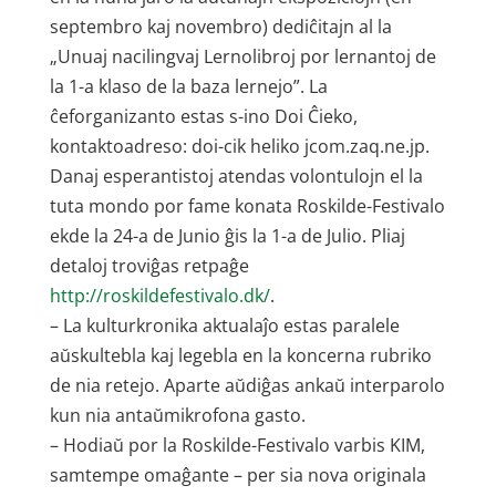
septembro kaj novembro) dediĉitajn al la
„Unuaj nacilingvaj Lernolibroj por lernantoj de
la 1-a klaso de la baza lernejo”. La
ĉeforganizanto estas s-ino Doi Ĉieko,
kontaktoadreso: doi-cik heliko jcom.zaq.ne.jp.
Danaj esperantistoj atendas volontulojn el la
tuta mondo por fame konata Roskilde-Festivalo
ekde la 24-a de Junio ĝis la 1-a de Julio. Pliaj
detaloj troviĝas retpaĝe
http://roskildefestivalo.dk/
.
– La kulturkronika aktualaĵo estas paralele
aŭskultebla kaj legebla en la koncerna rubriko
de nia retejo. Aparte aŭdiĝas ankaŭ interparolo
kun nia antaŭmikrofona gasto.
– Hodiaŭ por la Roskilde-Festivalo varbis KIM,
samtempe omaĝante – per sia nova originala