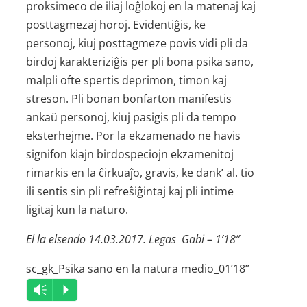
proksimeco de iliaj loĝlokoj en la matenaj kaj
posttagmezaj horoj. Evidentiĝis, ke
personoj, kiuj posttagmeze povis vidi pli da
birdoj karakteriziĝis per pli bona psika sano,
malpli ofte spertis deprimon, timon kaj
streson. Pli bonan bonfarton manifestis
ankaŭ personoj, kiuj pasigis pli da tempo
eksterhejme. Por la ekzamenado ne havis
signifon kiajn birdospeciojn ekzamenitoj
rimarkis en la ĉirkuaĵo, gravis, ke dank’ al. tio
ili sentis sin pli refreŝiĝintaj kaj pli intime
ligitaj kun la naturo.
El la elsendo 14.03.2017. Legas Gabi – 1’18”
sc_gk_Psika sano en la natura medio_01’18”
Audio
Vm
P
Player