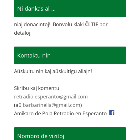
Ni dankas al …
niaj donacintoj! Bonvolu klaki
ĈI TIE
por
detaloj.
Kontaktu nin
Aŭskultu nin kaj aŭskultigu aliajn!
Skribu kaj komentu:
retradio.esperanto@gmail.com
(aŭ
barbarinella@gmail.com
)
Amikaro de Pola Retradio en Esperanto.
Nombro de vizitoj