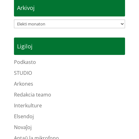
Arkivoj
Arkivoj
Ligiloj
Podkasto
STUDIO
Arkones
Redakcia teamo
Interkulture
Elsendoj
Novaĵoj
Antaŭ la mikrofono