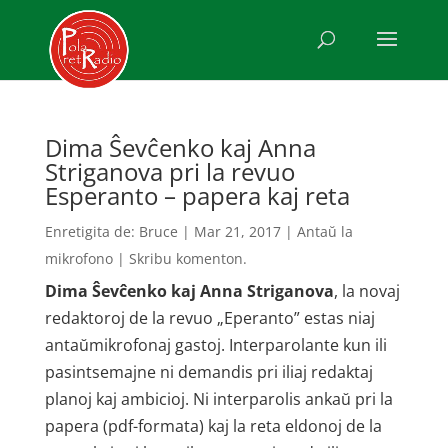
Dima Ŝevĉenko kaj Anna
Striganova pri la revuo
Esperanto – papera kaj reta
Enretigita de:
Bruce
|
Mar 21, 2017
|
Antaŭ la
mikrofono
|
Skribu komenton.
Dima Ŝevĉenko kaj Anna Striganova
, la novaj
redaktoroj de la revuo „Eperanto” estas niaj
antaŭmikrofonaj gastoj. Interparolante kun ili
pasintsemajne ni demandis pri iliaj redaktaj
planoj kaj ambicioj. Ni interparolis ankaŭ pri la
papera (pdf-formata) kaj la reta eldonoj de la