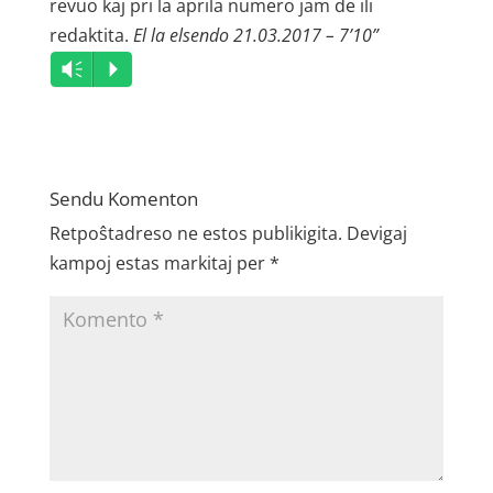
revuo kaj pri la aprila numero jam de ili
redaktita.
El la elsendo 21.03.2017 – 7’10”
Audio
Vm
P
Player
Sendu Komenton
Retpoŝtadreso ne estos publikigita.
Devigaj
kampoj estas markitaj per
*