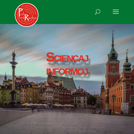
Sciencaj
informoj