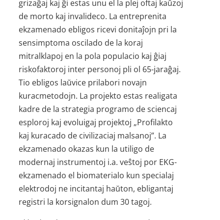
grizaĝaj kaj ĝi estas unu el la plej oftaj kaŭzoj
de morto kaj invalideco. La entreprenita
ekzamenado ebligos ricevi donitaĵojn pri la
sensimptoma oscilado de la koraj
mitralklapoj en la pola populacio kaj ĝiaj
riskofaktoroj inter personoj pli ol 65-jaraĝaj.
Tio ebligos laŭvice prilabori novajn
kuracmetodojn. La projekto estas realigata
kadre de la strategia programo de sciencaj
esploroj kaj evoluigaj projektoj „Profilakto
kaj kuracado de civilizaciaj malsanoj”. La
ekzamenado okazas kun la utiligo de
modernaj instrumentoj i.a. veŝtoj por EKG-
ekzamenado el biomaterialo kun specialaj
elektrodoj ne incitantaj haŭton, ebligantaj
registri la korsignalon dum 30 tagoj.