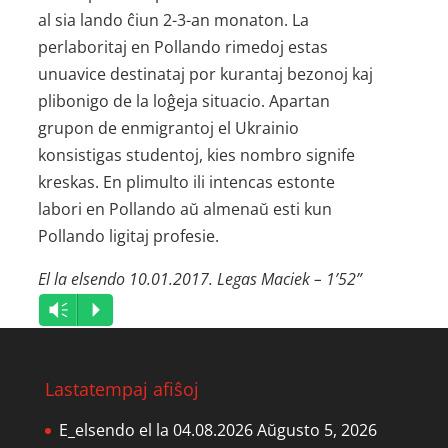
al sia lando ĉiun 2-3-an monaton. La
perlaboritaj en Pollando rimedoj estas
unuavice destinataj por kurantaj bezonoj kaj
plibonigo de la loĝeja situacio. Apartan
grupon de enmigrantoj el Ukrainio
konsistigas studentoj, kies nombro signife
kreskas. En plimulto ili intencas estonte
labori en Pollando aŭ almenaŭ esti kun
Pollando ligitaj profesie.
El la elsendo 10.01.2017. Legas Maciek – 1’52”
Audio
Vm
P
Player
Lastatempaj afiŝoj
E_elsendo el la 04.08.2026
Aŭgusto 5, 2026