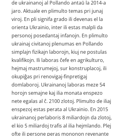
de ukrainanoj al Pollando antaŭ la 2014-a
jaro. Aktuale en plimulto temas pri junaj
viroj. En pli signifa grado ili devenas el la
orienta Ukrainio, inter ili estas malpli da
personoj posedantaj infanojn. En plimulto
ukrainaj civitanoj plenumas en Pollando
simplajn fizikajn laborojn, kiuj ne postulas
kvalifikojn. Ili laboras ĉefe en agrikulturo,
hejmaj mastrumejoj, sur konstruplacoj, ili
okupiĝas pri renovigaj-finpretigaj
domlaboroj. Ukrainanoj laboras meze 54
horojn semajne kaj ilia monata enspezo
nete egalas al ĉ. 2100 zlotoj. Plimulto de iliaj
enspezoj estas perata al Ukrainio. En 2015
ukrainanoj perlaboris 8 miliardojn da zlotoj,
el kio 5 miliardoj trafis al ilia hejmlando. Plej
ofte ili persone peras mononon revenante