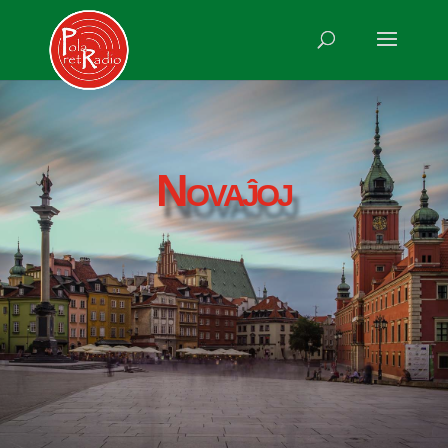
Novaĵoj