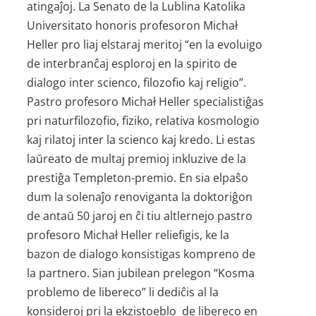
atingaĵoj. La Senato de la Lublina Katolika
Universitato honoris profesoron Michał
Heller pro liaj elstaraj meritoj “en la evoluigo
de interbranĉaj esploroj en la spirito de
dialogo inter scienco, filozofio kaj religio”.
Pastro profesoro Michał Heller specialistiĝas
pri naturfilozofio, fiziko, relativa kosmologio
kaj rilatoj inter la scienco kaj kredo. Li estas
laŭreato de multaj premioj inkluzive de la
prestiĝa Templeton-premio. En sia elpaŝo
dum la solenaĵo renoviganta la doktoriĝon
de antaŭ 50 jaroj en ĉi tiu altlernejo pastro
profesoro Michał Heller reliefigis, ke la
bazon de dialogo konsistigas kompreno de
la partnero. Sian jubilean prelegon “Kosma
problemo de libereco” li dediĉis al la
konsideroj pri la ekzistoeblo de libereco en