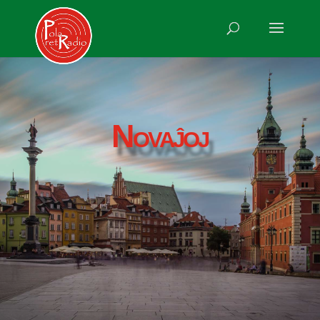
Novaĵoj