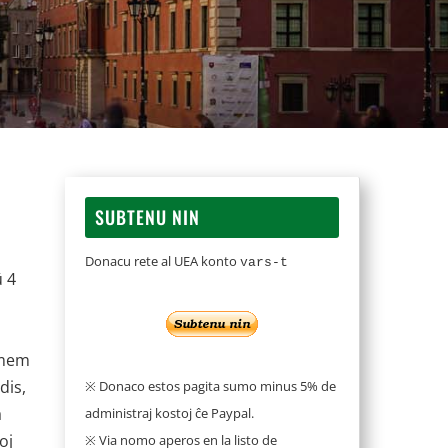
SUBTENU NIN
Donacu rete al UEA konto
vars-t
ŭ 4
i
j mem
dis,
※ Donaco estos pagita sumo minus 5% de
a
administraj kostoj ĉe Paypal.
oj
※ Via nomo aperos en la listo de