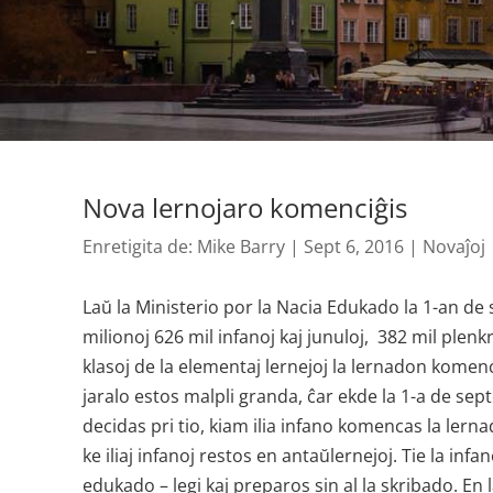
Nova lernojaro komenciĝis
Enretigita de:
Mike Barry
|
Sept 6, 2016
|
Novaĵoj
Laŭ la Ministerio por la Nacia Edukado la 1-an de
milionoj 626 mil infanoj kaj junuloj, 382 mil plenkre
klasoj de la elementaj lernejoj la lernadon komencis
jaralo estos malpli granda, ĉar ekde la 1-a de sep
decidas pri tio, kiam ilia infano komencas la lerna
ke iliaj infanoj restos en antaŭlernejoj. Tie la in
edukado – legi kaj preparos sin al la skribado. En l