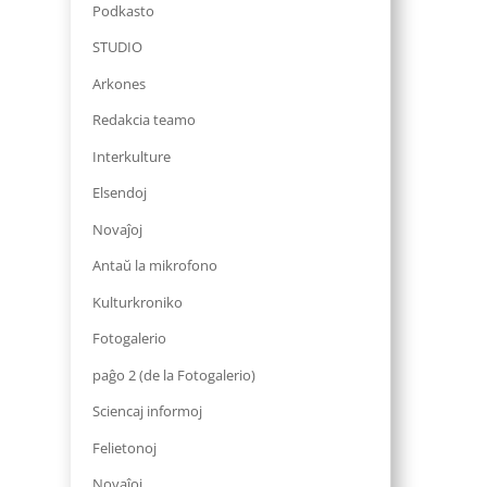
Podkasto
STUDIO
Arkones
Redakcia teamo
Interkulture
Elsendoj
Novaĵoj
Antaŭ la mikrofono
Kulturkroniko
Fotogalerio
paĝo 2 (de la Fotogalerio)
Sciencaj informoj
Felietonoj
Novaĵoj