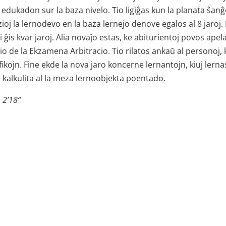
 edukadon sur la baza nivelo. Tio ligiĝas kun la planata ŝan
ioj la lernodevo en la baza lernejo denove egalos al 8 jaroj. 
 ĝis kvar jaroj. Alia novaĵo estas, ke abiturientoj povos apela
o de la Ekzamena Arbitracio. Tio rilatos ankaŭ al personoj, k
kojn. Fine ekde la nova jaro koncerne lernantojn, kiuj lerna
s kalkulita al la meza lernoobjekta poentado.
 2’18
“