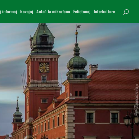
j informoj
Novajoj
Antaŭ la mikrofono
Felietonoj
Interkulture