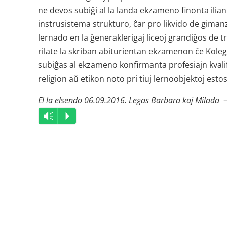
ne devos subiĝi al la landa ekzameno finonta ilian
instrusistema strukturo, ĉar pro likvido de gimanz
lernado en la ĝeneraklerigaj liceoj grandiĝos de tri
rilate la skriban abiturientan ekzamenon ĉe Kolegi
subiĝas al ekzameno konfirmanta profesiajn kvalifi
religion aŭ etikon noto pri tiuj lernoobjektoj esto
El la elsendo 06.09.2016. Legas Barbara kaj Milada –
Audio
Vm
P
Player