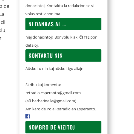
ĝo de
donacintoj. Kontaktu la redakcion se vi
La
volas resti anonima
cii
NI DANKAS AL …
iuj
niaj donacintoj! Bonvolu klaki
ĈI TIE
por
s
detaloj.
KONTAKTU NIN
Aŭskultu nin kaj aŭskultigu aliajn!
Skribu kaj komentu:
retradio.esperanto@gmail.com
(aŭ
barbarinella@gmail.com
)
Amikaro de Pola Retradio en Esperanto.
NOMBRO DE VIZITOJ