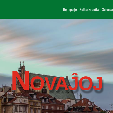
Hejmpaĝo
Kulturkroniko
Scienca
Novaĵoj