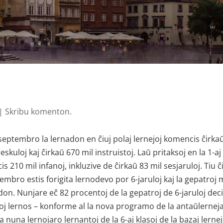
|
Skribu komenton.
 septembro la lernadon en ĉiuj polaj lernejoj komencis ĉirka
skuloj kaj ĉirkaŭ 670 mil instruistoj. Laŭ pritaksoj en la 1-aj
 210 mil infanoj, inkluzive de ĉirkaŭ 83 mil sesjaruloj. Tiu ĉ
tembro estis forigita lernodevo por 6-jaruloj kaj la gepatro
don. Nunjare eĉ 82 procentoj de la gepatroj de 6-jaruloj deci
fanoj lernos – konforme al la nova programo de la antaŭlernej
a nuna lernojaro lernantoj de la 6-aj klasoj de la bazaj lernej