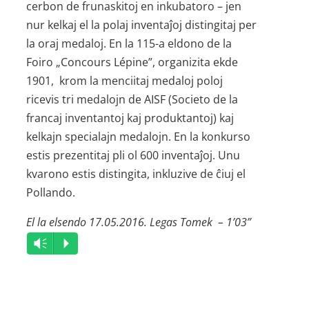
cerbon de frunaskitoj en inkubatoro – jen
nur kelkaj el la polaj inventaĵoj distingitaj per
la oraj medaloj. En la 115-a eldono de la
Foiro „Concours Lépine”, organizita ekde
1901, krom la menciitaj medaloj poloj
ricevis tri medalojn de AISF (Societo de la
francaj inventantoj kaj produktantoj) kaj
kelkajn specialajn medalojn. En la konkurso
estis prezentitaj pli ol 600 inventaĵoj. Unu
kvarono estis distingita, inkluzive de ĉiuj el
Pollando.
El la elsendo 17.05.2016. Legas Tomek – 1’03”
Audio
Vm
P
Player