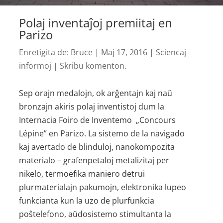
Polaj inventaĵoj premiitaj en
Parizo
Enretigita de:
Bruce
|
Maj 17, 2016
|
Sciencaj
informoj
|
Skribu komenton.
Sep orajn medalojn, ok arĝentajn kaj naŭ
bronzajn akiris polaj inventistoj dum la
Internacia Foiro de Inventemo „Concours
Lépine” en Parizo. La sistemo de la navigado
kaj avertado de blinduloj, nanokompozita
materialo – grafenpetaloj metalizitaj per
nikelo, termoefika maniero detrui
plurmaterialajn pakumojn, elektronika lupeo
funkcianta kun la uzo de plurfunkcia
poŝtelefono, aŭdosistemo stimultanta la