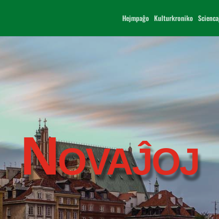
Hejmpaĝo
Kulturkroniko
Scienca
Novaĵoj