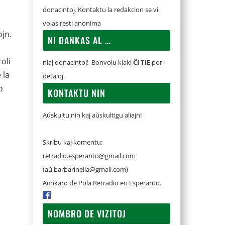
donacintoj. Kontaktu la redakcion se vi
volas resti anonima
ojn.
NI DANKAS AL …
oli
niaj donacintoj! Bonvolu klaki
ĈI TIE
por
 la
detaloj.
o
KONTAKTU NIN
Aŭskultu nin kaj aŭskultigu aliajn!
Skribu kaj komentu:
retradio.esperanto@gmail.com
(aŭ
barbarinella@gmail.com
)
Amikaro de Pola Retradio en Esperanto.
NOMBRO DE VIZITOJ