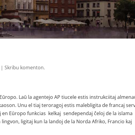
|
Skribu komenton.
 Eŭropo. Laŭ la agentejo AP tiucele estis instrukciitaj almena
aoson. Unu el tiaj teroragoj estis malebligita de francaj serv
voj en Eŭropo funkcias kelkaj sendependaj ĉeloj de la islama
 lingvon, ligitaj kun la landoj de la Norda Afriko, Francio kaj