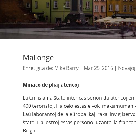
Mallonge
Enretigita de:
Mike Barry
|
Mar 25, 2016
|
Novaĵoj
Minaco de pliaj atencoj
La t.n. islama ŝtato intencas serion da atencoj en
400 teroristoj. Ilia celo estas elvoki maksimuman k
Laŭ laborantoj de la eŭropaj kaj irakaj invigilser
ŝtato. Iliaj estroj estas personoj uzantaj la francan
Belgio.