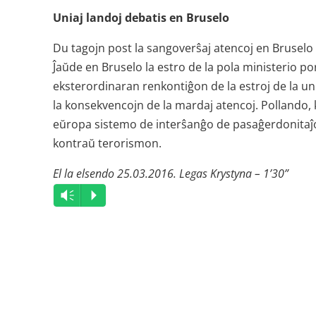
Uniaj landoj debatis en Bruselo
Du tagojn post la sangoverŝaj atencoj en Bruselo 
Ĵaŭde en Bruselo la estro de la pola ministerio por
eksterordinaran renkontiĝon de la estroj de la unil
la konsekvencojn de la mardaj atencoj. Pollando, k
eŭropa sistemo de interŝanĝo de pasaĝerdonitaĵoj 
kontraŭ terorismon.
El la elsendo 25.03.2016. Legas Krystyna – 1’30”
Audio
Vm
P
Player