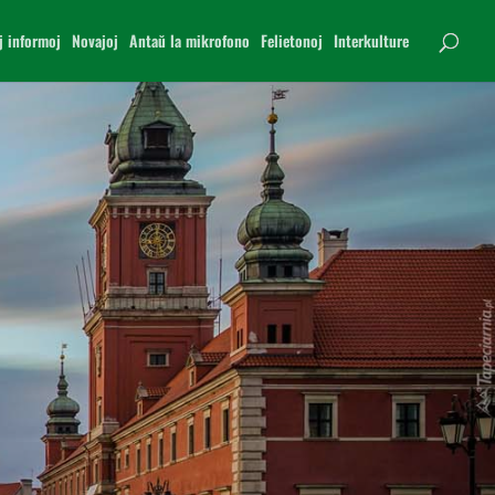
j informoj
Novajoj
Antaŭ la mikrofono
Felietonoj
Interkulture