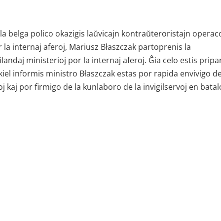
la belga polico okazigis laŭvicajn kontraŭteroristajn operac
 la internaj aferoj, Mariusz Błaszczak partoprenis la
andaj ministerioj por la internaj aferoj. Ĝia celo estis pripar
iel informis ministro Błaszczak estas por rapida envivigo de
kaj por firmigo de la kunlaboro de la invigilservoj en batal