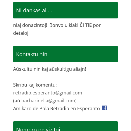
Ni dankas al …
niaj donacintoj! Bonvolu klaki
ĈI TIE
por
detaloj.
Kontaktu nin
Aŭskultu nin kaj aŭskultigu aliajn!
Skribu kaj komentu:
retradio.esperanto@gmail.com
(aŭ
barbarinella@gmail.com
)
Amikaro de Pola Retradio en Esperanto.
Nombro de vizitoj