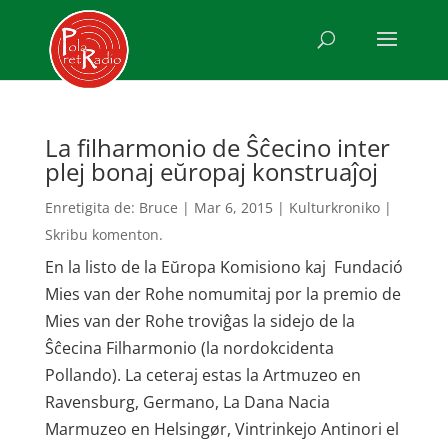
La filharmonio de Ŝĉecino inter
plej bonaj eŭropaj konstruaĵoj
Enretigita de:
Bruce
|
Mar 6, 2015
|
Kulturkroniko
|
Skribu komenton.
En la listo de la Eŭropa Komisiono kaj Fun­da­ció
Mies van der Rohe nomumitaj por la premio de
Mies van der Rohe troviĝas la sidejo de la
Ŝĉecina Filharmonio (la nordokcidenta
Pollando). La ceteraj estas la Artmuzeo en
Ravensburg, Germano, La Dana Nacia
Marmuzeo en Hel­singør, Vintrinkejo Antinori el