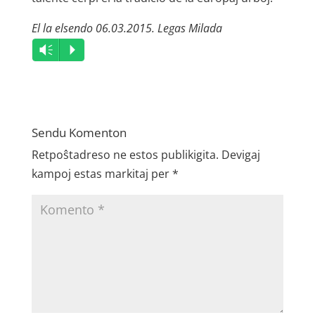
El la elsendo 06.03.2015. Legas Milada
Audio
Vm
P
Player
Sendu Komenton
Retpoŝtadreso ne estos publikigita.
Devigaj
kampoj estas markitaj per
*