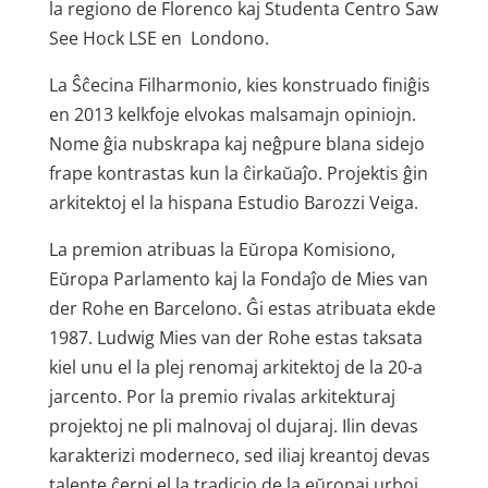
la regiono de Florenco kaj Studenta Centro Saw
See Hock LSE en Lon­do­no.
La Ŝĉecina Filharmonio, kies konstruado finiĝis
en 2013 kelkfoje elvokas malsamajn opiniojn.
Nome ĝia nubskrapa kaj neĝpure blana sidejo
frape kontrastas kun la ĉirkaŭaĵo. Projektis ĝin
arkitektoj el la hispana Es­tu­dio Ba­roz­zi Veiga.
La premion atribuas la Eŭropa Komisiono,
Eŭropa Parlamento kaj la Fondaĵo de Mies van
der Rohe en Barcelono. Ĝi estas atribuata ekde
1987. Lu­dwig Mies van der Rohe estas taksata
kiel unu el la plej renomaj arkitektoj de la 20-a
jarcento. Por la premio rivalas arkitekturaj
projektoj ne pli malnovaj ol dujaraj. Ilin devas
karakterizi moderneco, sed iliaj kreantoj devas
talente ĉerpi el la tradicio de la eŭropaj urboj.