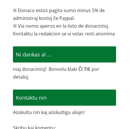
※ Donaco estos pagita sumo minus 5% de
administraj kostoj ĉe Paypal.
※ Via nomo aperos en la listo de donacintoj.
Kontaktu la redakcion se vi volas resti anonima
Ni dankas al …
niaj donacintoj! Bonvolu klaki
ĈI TIE
por
detaloj.
Kontaktu nin
Aŭskultu nin kaj aŭskultigu aliajn!
Skribu kaj komentu: