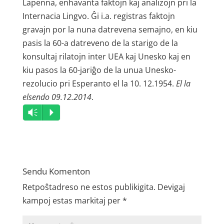
Lapenna, enhavanta faktojn kaj­ analizojn pri la
Internacia Lingvo. Ĝi i.a. registras faktojn
gravajn por la nuna datrevena semajno, en kiu
pasis la 60-a datreveno de la starigo de la
konsultaj rilatojn inter UEA kaj Unesko kaj en
kiu pasos la 60-jariĝo de la unua Unesko-
rezolucio pri Esperanto el la 10. 12.1954.
El la
elsendo 09.12.2014
.
Audio
Vm
P
Player
Sendu Komenton
Retpoŝtadreso ne estos publikigita.
Devigaj
kampoj estas markitaj per
*