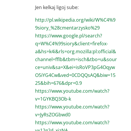
Jen kelkaj ligoj sube:
http://pl.wikipedia.org/wiki/W%C4%9
9siory_%28cmentarzysko%29
https://www.google.pl/search?
q=W%C4%99siory&client=firefox-
a&hs=k4i&rls=org.mozilla:pl:official&
channel=fflb&tbm=isch&tbo=u&sour
ce=univ&sa=X&ei=isRoVP3pG4Oqyw
O5iYG4Cw&ved=0CDQQsAQ&biw=15
25&bih=676&dpr=0.9
https://www.youtube.com/watch?
v=1GYKBQ3Ob-k
https://www.youtube.com/watch?
v=JyRsZOGbwd0
https://www.youtube.com/watch?
v=12g2d_xizNA