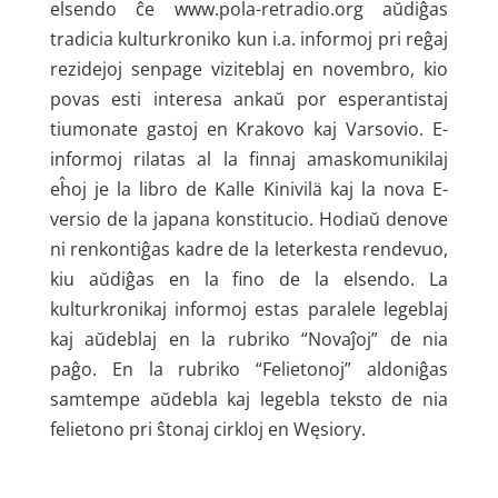
elsendo ĉe www.pola-retradio.org aŭdiĝas
tradicia kulturkroniko kun i.a. informoj pri reĝaj
rezidejoj senpage viziteblaj en novembro, kio
povas esti interesa ankaŭ por esperantistaj
tiumonate gastoj en Krakovo kaj Varsovio. E-
informoj rilatas al la finnaj amaskomunikilaj
eĥoj je la libro de Kalle Kinivilä kaj la nova E-
versio de la japana konstitucio. Hodiaŭ denove
ni renkontiĝas kadre de la leterkesta rendevuo,
kiu aŭdiĝas en la fino de la elsendo. La
kulturkronikaj informoj estas paralele legeblaj
kaj aŭdeblaj en la rubriko “Novaĵoj” de nia
paĝo. En la rubriko “Felietonoj” aldoniĝas
samtempe aŭdebla kaj legebla teksto de nia
felietono pri ŝtonaj cirkloj en Węsiory.