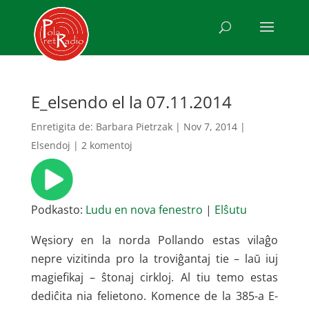
E_elsendo el la 07.11.2014
Enretigita de:
Barbara Pietrzak
|
Nov 7, 2014
|
Elsendoj
|
2 komentoj
Podkasto:
Ludu en nova fenestro
|
Elŝutu
Węsiory en la norda Pollando estas vilaĝo
nepre vizitinda pro la troviĝantaj tie – laŭ iuj
magiefikaj – ŝtonaj cirkloj. Al tiu temo estas
dediĉita nia felietono. Komence de la 385-a E-