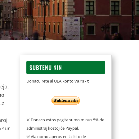
SUBTENU NIN
Donacu rete al UEA konto
vars-t
ejo,
no
 La
aroj
※ Donaco estos pagita sumo minus 5% de
a sur
administraj kostoj ĉe Paypal.
※ Via nomo aperos en la listo de