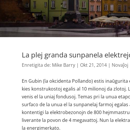
La plej granda sunpanela elektrej
Enretigita de:
Mike Barry
|
Okt 21, 2014
|
Novaĵoj
En Gubin (la okcidenta Pollando) estis inaŭgurita e
kies konstrukostoj egalis al 10 milionoj da zlotoj
venis el la uniaj fondusoj. Temas pri la unua etapo
surfaco de la unua el la sunpanelaj farmoj egalas 
kontentigi la elektrobezonojn de 800 hejmmastrume
liverante la povon de 4 megavattoj. Nun la elektr
la energimerkato.