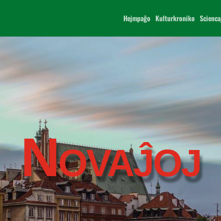
Hejmpaĝo
Kulturkroniko
Scienca
Novaĵoj