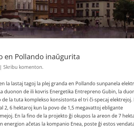
o en Pollando inaŭgurita
|
Skribu komenton.
n la lastaj tagoj la plej granda en Pollando sunpanela elektr
. La duonon de ili kovris Energetika Entrepreno Gubin, la duo
 de la tuta komplekso konsistonta el tri ĉi-specaj elektrejoj.
al 2, 6 hektaroj kun la povo de 1,5 megavattoj ebligante
joj. En la fino de la projekto ĝi okupos la areon de 7 hekt
an energion aĉetas la kompanio Enea, poste ĝi estos vendat