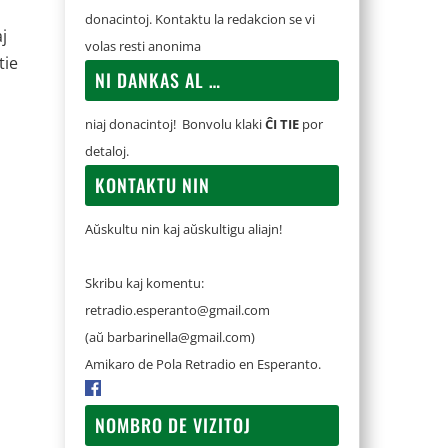
donacintoj. Kontaktu la redakcion se vi
j
volas resti anonima
tie
NI DANKAS AL …
niaj donacintoj! Bonvolu klaki
ĈI TIE
por
detaloj.
KONTAKTU NIN
Aŭskultu nin kaj aŭskultigu aliajn!
Skribu kaj komentu:
retradio.esperanto@gmail.com
(aŭ
barbarinella@gmail.com
)
Amikaro de Pola Retradio en Esperanto.
NOMBRO DE VIZITOJ