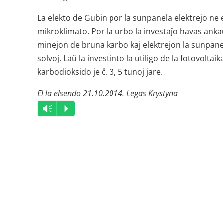
La elekto de Gubin por la sunpanela elektrejo ne e
mikroklimato. Por la urbo la investaĵo havas anka
minejon de bruna karbo kaj elektrejon la sunpane
solvoj. Laŭ la investinto la utiligo de la fotovolt
karbodioksido je ĉ. 3, 5 tunoj jare.
El la elsendo 21.10.2014. Legas Krystyna
Audio
Vm
P
Player