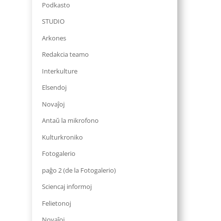
Podkasto
STUDIO
Arkones
Redakcia teamo
Interkulture
Elsendoj
Novaĵoj
Antaŭ la mikrofono
Kulturkroniko
Fotogalerio
paĝo 2 (de la Fotogalerio)
Sciencaj informoj
Felietonoj
Novaĵoj