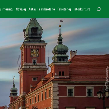
j informoj
Novajoj
Antaŭ la mikrofono
Felietonoj
Interkulture