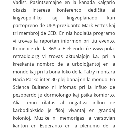
Vadis”. Pasintsemajne en la kanada Kalgario
okazis interesa konferenco dediĉita al
lingvopolitiko kaj lingvoplanado kun
partopreno de UEA-prezidanto Mark Fettes kaj
tri membroj de CED. En nia hodiaŭa programo
vi trovas la raportan informon pri tiu evento.
Komence de la 368-a E-elsendo ĉe www.pola-
retradio.org vi trovas aktualaĵojn i.a. pri la
kreskanta nombro de la urboloĝantoj en la
mondo kaj pri la bona loko de la Tatry-montara
Nacia Parko inter 30 plej bonaj en la mondo. En
Scienca Bulteno ni infomas pri la influo de
pezoperdo je dormolongo kaj psika komforto.
Alia temo rilatas al negativa influo de
karbodioksido je fiŝoj vivantaj en grandaj
kolonioj. Muzike ni memorigas la varsovian
kanton en Esperanto en la plenumo de la