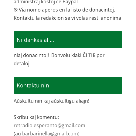
administraj kostoj ĉe Paypal.
※ Via nomo aperos en la listo de donacintoj.
Kontaktu la redakcion se vi volas resti anonima
Ni dankas al …
niaj donacintoj! Bonvolu klaki
ĈI TIE
por
detaloj.
Kontaktu nin
Aŭskultu nin kaj aŭskultigu aliajn!
Skribu kaj komentu:
retradio.esperanto@gmail.com
(aŭ
barbarinella@gmail.com
)