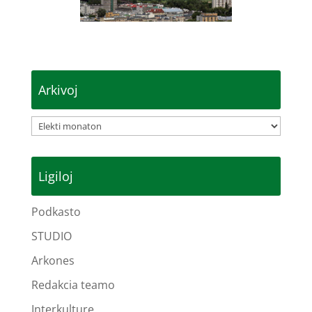
Arkivoj
Arkivoj
Ligiloj
Podkasto
STUDIO
Arkones
Redakcia teamo
Interkulture