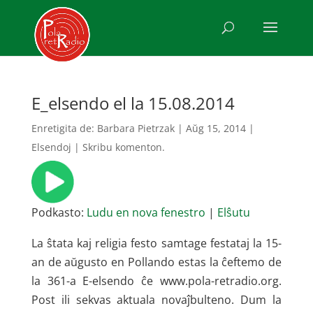
E_elsendo el la 15.08.2014
Enretigita de:
Barbara Pietrzak
|
Aŭg 15, 2014
|
Elsendoj
|
Skribu komenton.
Podkasto:
Ludu en nova fenestro
|
Elŝutu
La ŝtata kaj religia festo samtage festataj la 15-
an de aŭgusto en Pollando estas la ĉeftemo de
la 361-a E-elsendo ĉe www.pola-retradio.org.
Post ili sekvas aktuala novaĵbulteno. Dum la