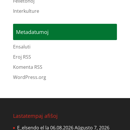
Felietonoj
Interkulture
Metadatumoj
Ensaluti
Eroj RSS
Komenta RSS
WordPress.org
Lastatempaj afiŝoj
E_elsendo el la 06.08.2026
Aŭgusto 7, 2026