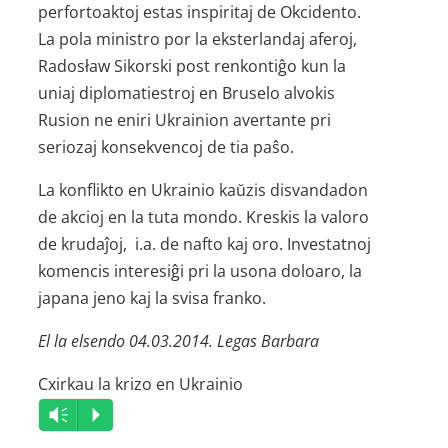
perforto­aktoj estas inspiritaj de Okcidento.
La pola ministro por la eksterlandaj aferoj,
Radosław Sikorski post renkontiĝo kun la
uniaj diplomati­estroj en Bruselo alvokis
Rusion ne eniri Ukrainion avertante pri
seriozaj konsekvencoj de tia paŝo.
La konflikto en Ukrainio kaŭzis disvandadon
de akcioj en la tuta mondo. Kreskis la valoro
de krudaĵoj, i.a. de nafto kaj oro. Investatnoj
komencis interesiĝi pri la usona doloaro, la
japana jeno kaj la svisa franko.
El la elsendo 04.03.2014. Legas Barbara
Cxirkau la krizo en Ukrainio
Audio
Vm
P
Player