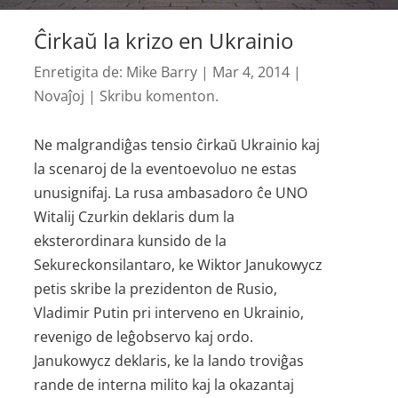
Ĉirkaŭ la krizo en Ukrainio
Enretigita de:
Mike Barry
|
Mar 4, 2014
|
Novaĵoj
|
Skribu komenton.
Ne malgrandiĝas tensio ĉirkaŭ Ukrainio kaj
la scenaroj de la evento­evoluo ne estas
unusignifaj. La rusa ambasadoro ĉe UNO
Witalij Czurkin deklaris dum la
eksterordinara kunsido de la
Sekureckonsilantaro, ke Wiktor Janukowycz
petis skribe la prezidenton de Rusio,
Vladimir Putin pri interveno en Ukrainio,
revenigo de leĝobservo kaj ordo.
Janukowycz deklaris, ke la lando troviĝas
rande de interna milito kaj la okazantaj