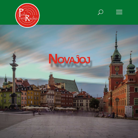
Novaĵoj