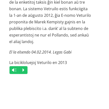
de la enketitoj taksis ĝin kiel bonan aŭ tre
bonan. La sistemo Vetruilo estis funkciigita
la 1-an de aŭgusto 2012, ĝia E-nomo Veturilo
proponita de Marek Kempisty gajnis en la
publika plebiscito i.a. dank’ al la subteno de
esperantistoj ne nur el Pollando, sed ankaŭ
el aliaj landoj.
El la elsendo 04.02.2014. Legas Gabi
La bicikloluejoj Veturilo en 2013
Audio
Vm
P
Player