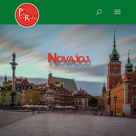
Novaĵoj