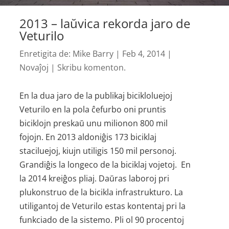
2013 – laŭvica rekorda jaro de
Veturilo
Enretigita de:
Mike Barry
|
Feb 4, 2014
|
Novaĵoj
|
Skribu komenton.
En la dua jaro de la publikaj biciklo­luejoj
Veturilo en la pola ĉefurbo oni pruntis
biciklojn preskaŭ unu milionon 800 mil
fojojn. En 2013 aldoniĝis 173 biciklaj
staciluejoj, kiujn utiligis 150 mil personoj.
Grandiĝis la longeco de la biciklaj vojetoj. En
la 2014 kreiĝos pliaj. Daŭras laboroj pri
plukonstruo de la bicikla infrastrukturo. La
utiligantoj de Veturilo estas kontentaj pri la
funkciado de la sistemo. Pli ol 90 procentoj