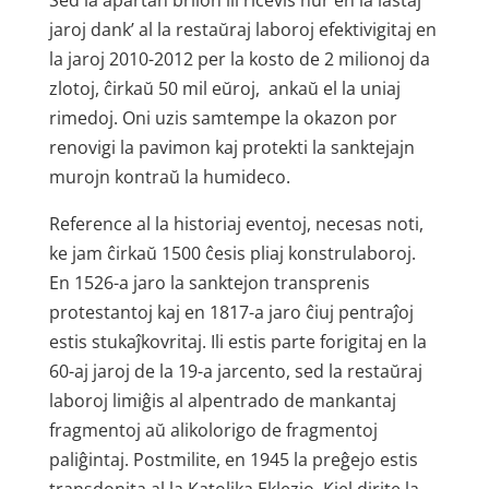
Sed la apartan brilon ili ricevis nur en la lastaj
jaroj dank’ al la restaŭraj laboroj efektivigitaj en
la jaroj 2010-2012 per la kosto de 2 milionoj da
zlotoj, ĉirkaŭ 50 mil eŭroj, ankaŭ el la uniaj
rimedoj. Oni uzis samtempe la okazon por
renovigi la pavimon kaj protekti la sanktejajn
murojn kontraŭ la humideco.
Reference al la historiaj eventoj, necesas noti,
ke jam ĉirkaŭ 1500 ĉesis pliaj konstrulaboroj.
En 1526-a jaro la sanktejon transprenis
protestantoj kaj en 1817-a jaro ĉiuj pentraĵoj
estis stukaĵ­kovritaj. Ili estis parte forigitaj en la
60-aj jaroj de la 19-a jarcento, sed la restaŭraj
laboroj limiĝis al alpentrado de mankantaj
fragmentoj aŭ alikolorigo de fragmentoj
paliĝintaj. Postmilite, en 1945 la preĝejo estis