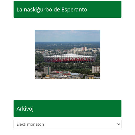
La naskiĝurbo de Esperanto
Arkivoj
Arkivoj