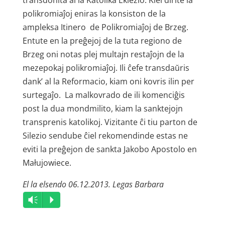
transdonita al la Katolika Eklezio. Kiel dirite la
polikromiaĵoj eniras la konsiston de la
ampleksa Itinero de Polikromiaĵoj de Brzeg.
Entute en la preĝejoj de la tuta regiono de
Brzeg oni notas plej multajn restaĵojn de la
mezepokaj polikromiaĵoj. Ili ĉefe transdaŭris
dank’ al la Reformacio, kiam oni kovris ilin per
surtegaĵo. La malkovrado de ili komenciĝis
post la dua mondmilito, kiam la sanktejojn
transprenis katolikoj. Vizitante ĉi tiu parton de
Silezio sendube ĉiel rekomendinde estas ne
eviti la preĝejon de sankta Jakobo Apostolo en
Małujowiece.
El la elsendo 06.12.2013. Legas Barbara
Audio
Vm
P
Player