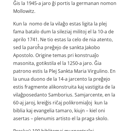
Ĝis la 1945-a jaro ĝi portis la germanan nomon
Mollowitz.
Kun la nomo de la vilaĝo estas ligita la plej
fama batalo dum la sileziaj militoj el la 10-a de
aprilo 1741. Ne tio estas la celo de nia atento,
sed la paroĥa preĝejo de sankta Jakobo
Apostolo. Origine temas pri konstruaĵo
masonita, gotikstila el la 1250-a jaro. Ĝia
patrono estis la Plej Sankta Maria Virgulino. En
la unua duono de la 14-a jarcento la preĝejo
estis fragmente ali­konstruita kaj vastigita de la
vilaĝ­posedanto Samborius. Samjarcente, en la
60-aj jaroj, kreiĝis riĉaj polikromiaĵoj kun la
biblia kaj evangelia tamaro, kiujn – kiel oni
asertas – plenumis artisto el la praga skolo.