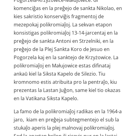
Pogorzela-Krzyżowice-Małujowice. Ĝi
komenciĝas en la preĝejo de sankta Nikolao, en
kies sakristio konserviĝis fragmentoj de
mezepokaj polikromi­aĵoj. La sekvan etapon
konsistigas polikromiaĵoj 13-14-jarcentaj en la
preĝejo de sankta Antoni en Strzelniki, en la
preĝejo de la Plej Sankta Koro de Jesuo en
Pogorzela kaj en la sanktejo de Krzyżowice. La
polikromiaĵoj en Małujowice estas difinataj
ankaŭ kiel la Siksta Kapelo de Silezio. Tiu
kromnomo estis atribuita pro la pentraĵo, kiu
prezentas la Lastan Juĝon, same kiel tio okazas
en la Vatikana Siksta Kapelo.
La famo de la polikromiaĵoj radikas en la 1964-a
jaro, kiam en preĝeja subtegmentejo el sub la
stukaĵo aperis la plej malnovaj polikromiaĵoj.