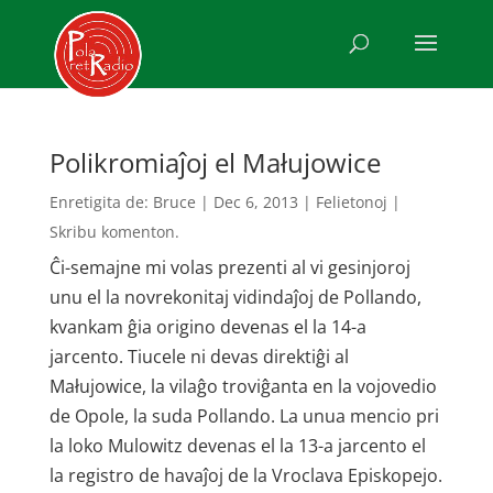
Polikromi­aĵoj el Małujowice
Enretigita de:
Bruce
|
Dec 6, 2013
|
Felietonoj
|
Skribu komenton.
Ĉi-semajne mi volas prezenti al vi gesinjoroj
unu el la nov­rekonitaj vidindaĵoj de Pollando,
kvankam ĝia origino devenas el la 14-a
jarcento. Tiucele ni devas direktiĝi al
Małujowice, la vilaĝo troviĝanta en la vojovedio
de Opole, la suda Pollando. La unua mencio pri
la loko Mulowitz devenas el la 13-a jarcento el
la registro de havaĵoj de la Vroclava Episkopejo.