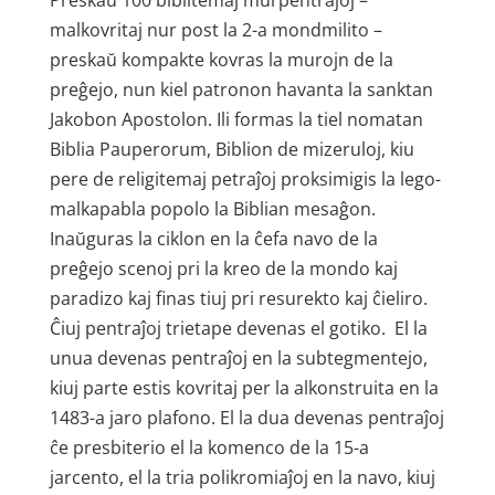
Preskaŭ 100 biblitemaj mur­pentraĵoj –
malkovritaj nur post la 2-a mondmilito –
preskaŭ kompakte kovras la murojn de la
preĝejo, nun kiel patronon havanta la sanktan
Jakobon Apostolon. Ili formas la tiel nomatan
Biblia Pauperorum, Biblion de mizeruloj, kiu
pere de religitemaj petraĵoj proksimigis la lego­
malkapabla popolo la Biblian mesaĝon.
Inaŭguras la ciklon en la ĉefa navo de la
preĝejo scenoj pri la kreo de la mondo kaj
paradizo kaj finas tiuj pri resurekto kaj ĉieliro.
Ĉiuj pentraĵoj trietape devenas el gotiko. El la
unua devenas pentraĵoj en la subtegment­ejo,
kiuj parte estis kovritaj per la al­konstruita en la
1483-a jaro plafono. El la dua devenas pentraĵoj
ĉe presbiterio el la komenco de la 15-a
jarcento, el la tria polikromiaĵoj en la navo, kiuj