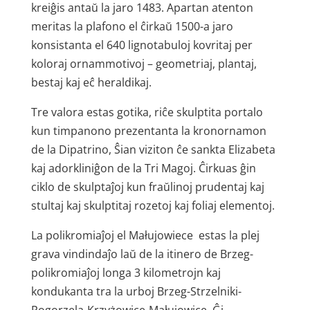
kreiĝis antaŭ la jaro 1483. Apartan atenton
meritas la plafono el ĉirkaŭ 1500-a jaro
konsistanta el 640 ligno­tabuloj kovritaj per
koloraj ornam­motivoj – geometriaj, plantaj,
bestaj kaj eĉ heraldikaj.
Tre valora estas gotika, riĉe skulptita portalo
kun timpanono prezentanta la kronornamon
de la Dipatrino, Ŝian viziton ĉe sankta Elizabeta
kaj adorkliniĝon de la Tri Magoj. Ĉirkuas ĝin
ciklo de skulptaĵoj kun fraŭlinoj prudentaj kaj
stultaj kaj skulptitaj rozetoj kaj foliaj elementoj.
La polikromiaĵoj el Małujowiece estas la plej
grava vindindaĵo laŭ de la itinero de Brzeg-
polikromiaĵoj longa 3 kilometrojn kaj
kondukanta tra la urboj Brzeg-Strzelniki-