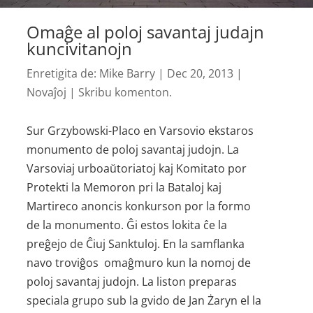
Omaĝe al poloj savantaj judajn
kuncivitanojn
Enretigita de:
Mike Barry
|
Dec 20, 2013
|
Novaĵoj
|
Skribu komenton.
Sur Grzybowski-Placo en Varsovio ekstaros
monumento de poloj savantaj judojn. La
Varsoviaj urboaŭtoriatoj kaj Komitato por
Protekti la Memoron pri la Bataloj kaj
Martireco anoncis konkurson por la formo
de la monumento. Ĝi estos lokita ĉe la
preĝejo de Ĉiuj Sanktuloj. En la samflanka
navo troviĝos omaĝmuro kun la nomoj de
poloj savantaj judojn. La liston preparas
speciala grupo sub la gvido de Jan Żaryn el la