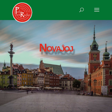
Novaĵoj