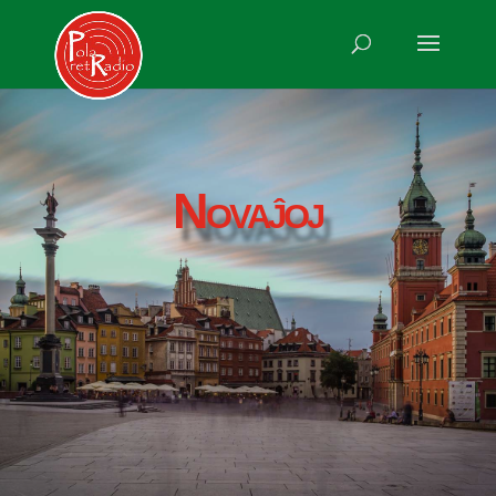
Novaĵoj