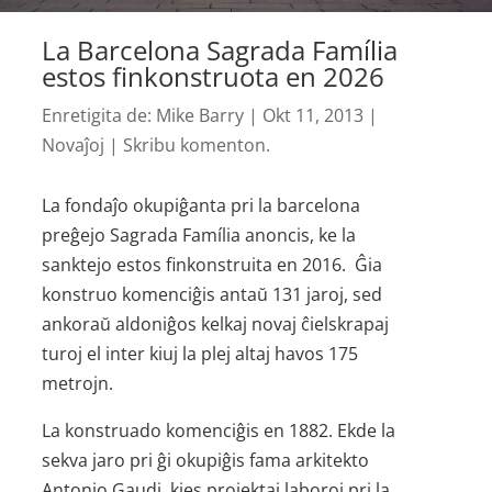
La Barcelona Sagrada Família
estos finkonstruota en 2026
Enretigita de:
Mike Barry
|
Okt 11, 2013
|
Novaĵoj
|
Skribu komenton.
La fondaĵo okupiĝanta pri la barcelona
preĝejo Sagrada Família anoncis, ke la
sanktejo estos finkonstruita en 2016. Ĝia
konstruo komenciĝis antaŭ 131 jaroj, sed
ankoraŭ aldoniĝos kelkaj novaj ĉielskrapaj
turoj el inter kiuj la plej altaj havos 175
metrojn.
La konstruado komenciĝis en 1882. Ekde la
sekva jaro pri ĝi okupiĝis fama arkitekto
Antonio Gaudi, kies projektaj laboroj pri la