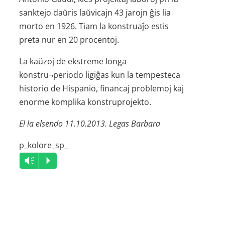
sanktejo daŭris laŭvicajn 43 jarojn ĝis lia
morto en 1926. Tiam la konstruaĵo estis
preta nur en 20 procentoj.
La kaŭzoj de ekstreme longa
konstru¬periodo ligiĝas kun la tempesteca
historio de Hispanio, financaj problemoj kaj
enorme komplika konstruprojekto.
El la elsendo 11.10.2013. Legas Barbara
p_kolore_sp_
Audio
Vm
P
Player