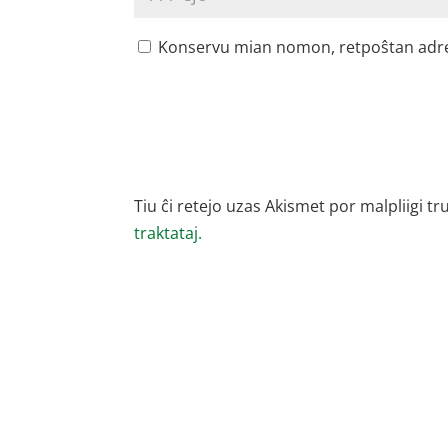
Konservu mian nomon, retpoŝtan adreson
Tiu ĉi retejo uzas Akismet por malpliigi tr
traktataj.