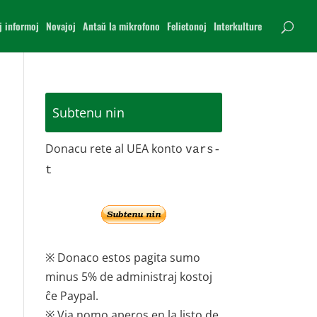
j informoj
Novajoj
Antaŭ la mikrofono
Felietonoj
Interkulture
Subtenu nin
Donacu rete al UEA konto
vars-
t
※ Donaco estos pagita sumo
minus 5% de administraj kostoj
ĉe Paypal.
※ Via nomo aperos en la listo de