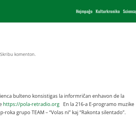
Hejmpaĝo
Kulturkroniko
Scienca
|
Skribu komenton.
scienca bulteno konsistigas la informriĉan enhavon de la
ĉe
https://pola-retradio.org
En la 216-a E-programo muzike
p-roka grupo TEAM – “Volas ni” kaj “Rakonta silentado”.