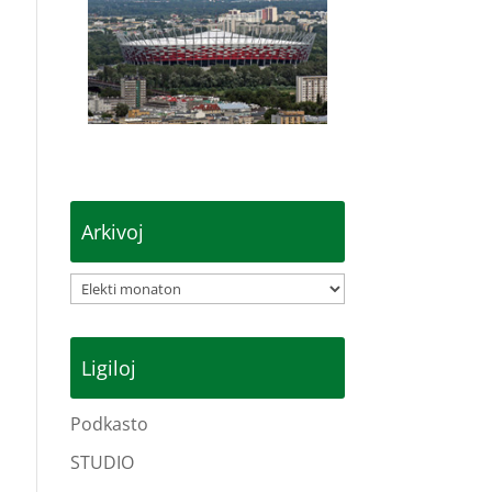
Arkivoj
Arkivoj
Ligiloj
Podkasto
STUDIO