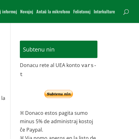
j informoj
Novajoj
Antaŭ la mikrofono
Felietonoj
Interkulture
Subtenu nin
Donacu rete al UEA konto
vars-
t
 la
※ Donaco estos pagita sumo
minus 5% de administraj kostoj
ĉe Paypal.
※ Via nomo aperos en la listo de