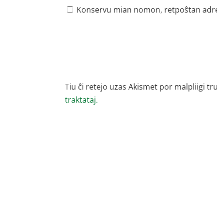
Konservu mian nomon, retpoŝtan adreson
Tiu ĉi retejo uzas Akismet por malpliigi tr
traktataj.