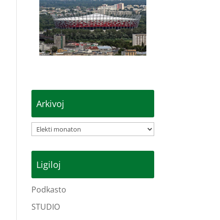
Arkivoj
Arkivoj
Ligiloj
Podkasto
STUDIO