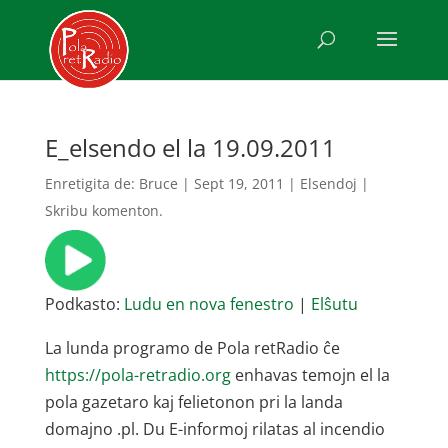
E_elsendo el la 19.09.2011
Enretigita de:
Bruce
|
Sept 19, 2011
|
Elsendoj
|
Skribu komenton.
Podkasto:
Ludu en nova fenestro
|
Elŝutu
La lunda programo de Pola retRadio ĉe
https://pola-retradio.org
enhavas temojn el la
pola gazetaro kaj felietonon pri la landa
domajno .pl. Du E-informoj rilatas al incendio