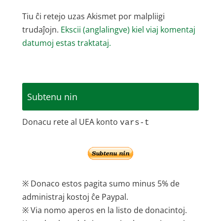
Tiu ĉi retejo uzas Akismet por malpliigi
trudaĵojn.
Ekscii (anglalingve) kiel viaj komentaj
datumoj estas traktataj.
Subtenu nin
Donacu rete al UEA konto
vars-t
※ Donaco estos pagita sumo minus 5% de
administraj kostoj ĉe Paypal.
※ Via nomo aperos en la listo de donacintoj.