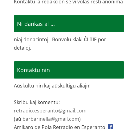
Kontaktu la redakcion se vi volas resti anonima
Ni dankas al …
niaj donacintoj! Bonvolu klaki
ĈI TIE
por
detaloj.
Kontaktu nin
Aŭskultu nin kaj aŭskultigu aliajn!
Skribu kaj komentu:
retradio.esperanto@gmail.com
(aŭ
barbarinella@gmail.com
)
Amikaro de Pola Retradio en Esperanto.