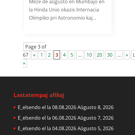
Meze de aŭgusto en Mumbajo en
la Hinda Unio okazis Internacia
Olimpiko pri Astronomio kaj...
Page 3 of
67
«
1
2
3
4
5
...
10
20
30
...
»
»
Lastatempaj afiŝoj
E_elsendo el la 08.08.2026
Aŭgusto 8, 2026
E_elsendo el la 06.08.2026
Aŭgusto 7, 2026
E_elsendo el la 04.08.2026
Aŭgusto 5, 2026