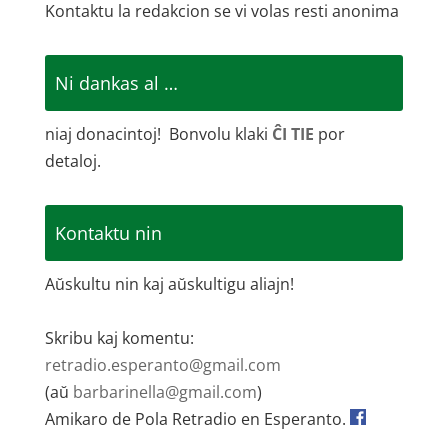
Kontaktu la redakcion se vi volas resti anonima
Ni dankas al …
niaj donacintoj! Bonvolu klaki
ĈI TIE
por
detaloj.
Kontaktu nin
Aŭskultu nin kaj aŭskultigu aliajn!
Skribu kaj komentu:
retradio.esperanto@gmail.com
(aŭ
barbarinella@gmail.com
)
Amikaro de Pola Retradio en Esperanto.