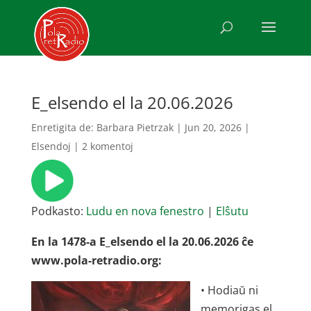
E_elsendo el la 20.06.2026
Enretigita de:
Barbara Pietrzak
|
Jun 20, 2026
|
Elsendoj
|
2 komentoj
Podkasto:
Ludu en nova fenestro
|
Elŝutu
En la 1478-a E_elsendo el la 20.06.2026 ĉe
www.pola-retradio.org:
• Hodiaŭ ni
memorigas el