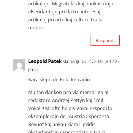
artikolojn. Mi gratulas kaj dankas ĉiujn
elsendantojn pro la tre interesaj
artikoloj pri arto kaj kulturo tra la
mondo.
Respondi
Leopold Patek
skribis (Junio 21, 2026 je 12:27
ptm.)
Kara skipo de Pola Retradio
Multan dankon pro via memorigo al
redaktoro Andrzej Pettyn kaj Emil
Vokal!!! Mi ofte helpis Vokal ekspedi la
ekzemplerojn de „Aŭstria Esperanto
Revuo“ kaj ankaŭ kiam li gvidis
eksterlandajn esperantistojn tra la