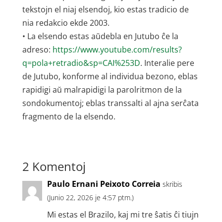
tekstojn el niaj elsendoj, kio estas tradicio de
nia redakcio ekde 2003.
• La elsendo estas aŭdebla en Jutubo ĉe la
adreso:
https://www.youtube.com/results?
q=pola+retradio&sp=CAI%253D
. Interalie pere
de Jutubo, konforme al individua bezono, eblas
rapidigi aŭ malrapidigi la parolritmon de la
sondokumentoj; eblas transsalti al ajna serĉata
fragmento de la elsendo.
2 Komentoj
Paulo Ernani Peixoto Correia
skribis
(Junio 22, 2026 je 4:57 ptm.)
Mi estas el Brazilo, kaj mi tre ŝatis ĉi tiujn