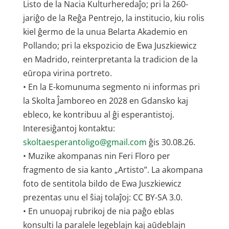
Listo de la Nacia Kulturheredaĵo; pri la 260-
jariĝo de la Reĝa Pentrejo, la institucio, kiu rolis
kiel ĝermo de la unua Belarta Akademio en
Pollando; pri la ekspozicio de Ewa Juszkiewicz
en Madrido, reinterpretanta la tradicion de la
eŭropa virina portreto.
• En la E-komunuma segmento ni informas pri
la Skolta Ĵamboreo en 2028 en Gdansko kaj
ebleco, ke kontribuu al ĝi esperantistoj.
Interesiĝantoj kontaktu:
skoltaesperantoligo@gmail.com
ĝis 30.08.26.
• Muzike akompanas nin Feri Floro per
fragmento de sia kanto „Artisto”. La akompana
foto de sentitola bildo de Ewa Juszkiewicz
prezentas unu el ŝiaj tolaĵoj: CC BY-SA 3.0.
• En unuopaj rubrikoj de nia paĝo eblas
konsulti la paralele legeblajn kaj aŭdeblajn