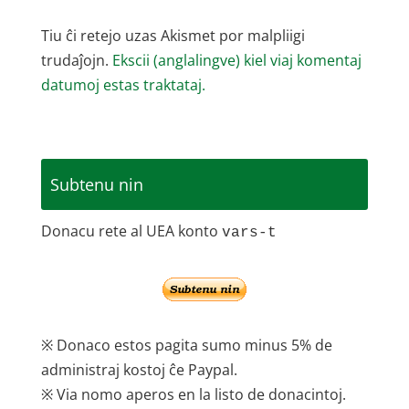
Tiu ĉi retejo uzas Akismet por malpliigi
trudaĵojn.
Ekscii (anglalingve) kiel viaj komentaj
datumoj estas traktataj.
Subtenu nin
Donacu rete al UEA konto
vars-t
※ Donaco estos pagita sumo minus 5% de
administraj kostoj ĉe Paypal.
※ Via nomo aperos en la listo de donacintoj.