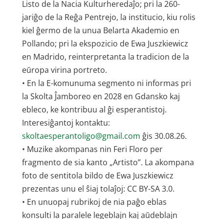
Listo de la Nacia Kulturheredaĵo; pri la 260-
jariĝo de la Reĝa Pentrejo, la institucio, kiu rolis
kiel ĝermo de la unua Belarta Akademio en
Pollando; pri la ekspozicio de Ewa Juszkiewicz
en Madrido, reinterpretanta la tradicion de la
eŭropa virina portreto.
• En la E-komunuma segmento ni informas pri
la Skolta Ĵamboreo en 2028 en Gdansko kaj
ebleco, ke kontribuu al ĝi esperantistoj.
Interesiĝantoj kontaktu:
skoltaesperantoligo@gmail.com
ĝis 30.08.26.
• Muzike akompanas nin Feri Floro per
fragmento de sia kanto „Artisto”. La akompana
foto de sentitola bildo de Ewa Juszkiewicz
prezentas unu el ŝiaj tolaĵoj: CC BY-SA 3.0.
• En unuopaj rubrikoj de nia paĝo eblas
konsulti la paralele legeblajn kaj aŭdeblajn