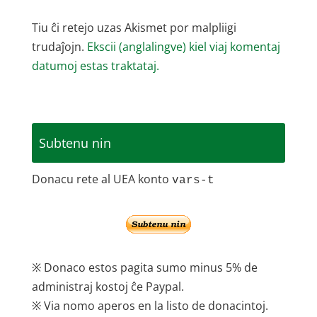
Tiu ĉi retejo uzas Akismet por malpliigi
trudaĵojn.
Ekscii (anglalingve) kiel viaj komentaj
datumoj estas traktataj.
Subtenu nin
Donacu rete al UEA konto
vars-t
※ Donaco estos pagita sumo minus 5% de
administraj kostoj ĉe Paypal.
※ Via nomo aperos en la listo de donacintoj.