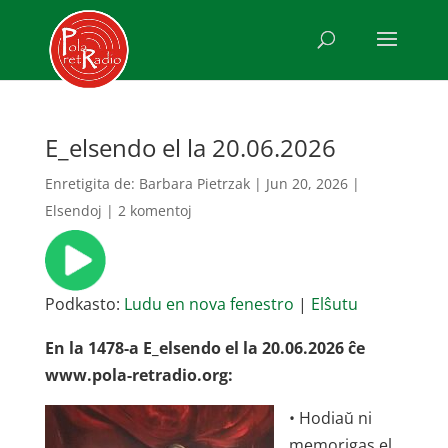
E_elsendo el la 20.06.2026
Enretigita de:
Barbara Pietrzak
|
Jun 20, 2026
|
Elsendoj
|
2 komentoj
Podkasto:
Ludu en nova fenestro
|
Elŝutu
En la 1478-a E_elsendo el la 20.06.2026 ĉe
www.pola-retradio.org:
• Hodiaŭ ni
memorigas el