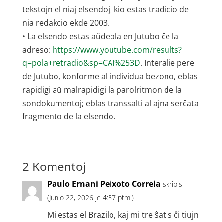
tekstojn el niaj elsendoj, kio estas tradicio de
nia redakcio ekde 2003.
• La elsendo estas aŭdebla en Jutubo ĉe la
adreso:
https://www.youtube.com/results?
q=pola+retradio&sp=CAI%253D
. Interalie pere
de Jutubo, konforme al individua bezono, eblas
rapidigi aŭ malrapidigi la parolritmon de la
sondokumentoj; eblas transsalti al ajna serĉata
fragmento de la elsendo.
2 Komentoj
Paulo Ernani Peixoto Correia
skribis
(Junio 22, 2026 je 4:57 ptm.)
Mi estas el Brazilo, kaj mi tre ŝatis ĉi tiujn