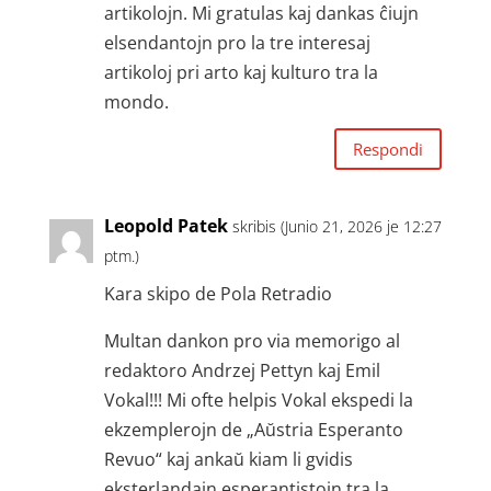
artikolojn. Mi gratulas kaj dankas ĉiujn
elsendantojn pro la tre interesaj
artikoloj pri arto kaj kulturo tra la
mondo.
Respondi
Leopold Patek
skribis (Junio 21, 2026 je 12:27
ptm.)
Kara skipo de Pola Retradio
Multan dankon pro via memorigo al
redaktoro Andrzej Pettyn kaj Emil
Vokal!!! Mi ofte helpis Vokal ekspedi la
ekzemplerojn de „Aŭstria Esperanto
Revuo“ kaj ankaŭ kiam li gvidis
eksterlandajn esperantistojn tra la