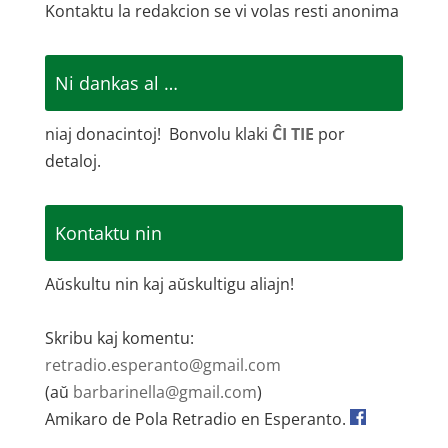
Kontaktu la redakcion se vi volas resti anonima
Ni dankas al …
niaj donacintoj! Bonvolu klaki
ĈI TIE
por
detaloj.
Kontaktu nin
Aŭskultu nin kaj aŭskultigu aliajn!
Skribu kaj komentu:
retradio.esperanto@gmail.com
(aŭ
barbarinella@gmail.com
)
Amikaro de Pola Retradio en Esperanto.