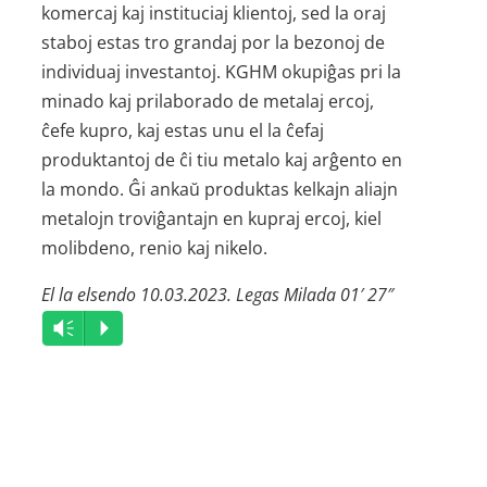
komercaj kaj instituciaj klientoj, sed la oraj
staboj estas tro grandaj por la bezonoj de
individuaj investantoj. KGHM okupiĝas pri la
minado kaj prilaborado de metalaj ercoj,
ĉefe kupro, kaj estas unu el la ĉefaj
produktantoj de ĉi tiu metalo kaj arĝento en
la mondo. Ĝi ankaŭ produktas kelkajn aliajn
metalojn troviĝantajn en kupraj ercoj, kiel
molibdeno, renio kaj nikelo.
El la elsendo 10.03.2023. Legas Milada 01′ 27″
Audio
Vm
P
Player