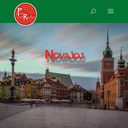
Novaĵoj