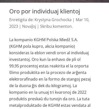
Oro por individuaj klientoj
Enretigita de:
Krystyna Grochocka
|
Mar 10,
2023
|
Novaĵoj
|
Skribu komenton.
La kompanio KGHM Polska Miedź S.A.
(KGHM pola kupro, akcia kompanio)
konsideras la eblon vendi oron al individuaj
investantoj. Oro kun la enhavo de pli ol
99,95 procentoj estas reakirita el la orporta
ŝlimo produktita en la procezo de arĝenta
elektrorafinado en la formo de stangoj pezaj
de la duona ĝis dek du kilogramoj. La
kompanio en la unuaj tri kvaronoj de 2022
produktis preskaŭ du tunojn da oro. La tuta
metalproduktado de KGHM estas vendata al