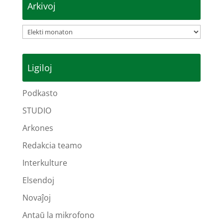
Arkivoj
Arkivoj
Ligiloj
Podkasto
STUDIO
Arkones
Redakcia teamo
Interkulture
Elsendoj
Novaĵoj
Antaŭ la mikrofono