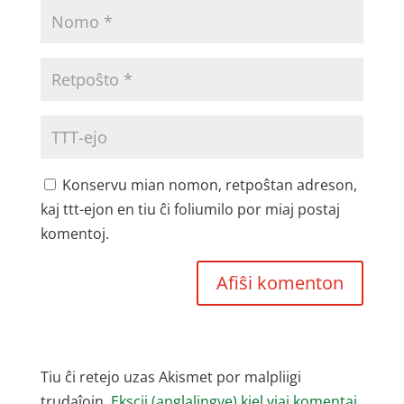
Konservu mian nomon, retpoŝtan adreson,
kaj ttt-ejon en tiu ĉi foliumilo por miaj postaj
komentoj.
Tiu ĉi retejo uzas Akismet por malpliigi
trudaĵojn.
Ekscii (anglalingve) kiel viaj komentaj