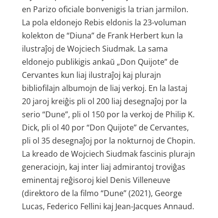
en Parizo oficiale bonvenigis la trian jarmilon.
La pola eldonejo Rebis eldonis la 23-voluman
kolekton de “Diuna” de Frank Herbert kun la
ilustraĵoj de Wojciech Siudmak. La sama
eldonejo publikigis ankaŭ „Don Quijote” de
Cervantes kun liaj ilustraĵoj kaj plurajn
bibliofilajn albumojn de liaj verkoj. En la lastaj
20 jaroj kreiĝis pli ol 200 liaj desegnaĵoj por la
serio “Dune”, pli ol 150 por la verkoj de Philip K.
Dick, pli ol 40 por “Don Quijote” de Cervantes,
pli ol 35 desegnaĵoj por la nokturnoj de Chopin.
La kreado de Wojciech Siudmak fascinis plurajn
generaciojn, kaj inter liaj admirantoj troviĝas
eminentaj reĝisoroj kiel Denis Villeneuve
(direktoro de la filmo “Dune” (2021), George
Lucas, Federico Fellini kaj Jean-Jacques Annaud.