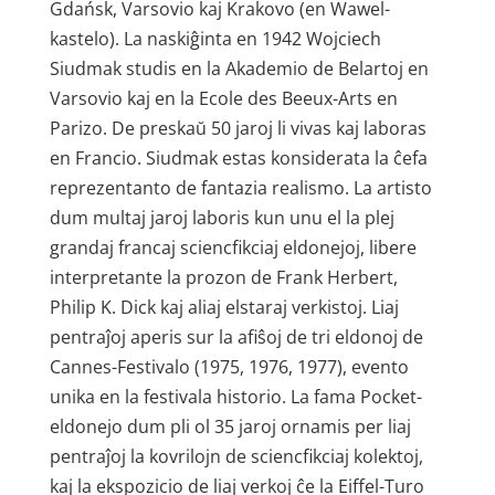
Gdańsk, Varsovio kaj Krakovo (en Wawel-
kastelo). La naskiĝinta en 1942 Wojciech
Siudmak studis en la Akademio de Belartoj en
Varsovio kaj en la Ecole des Beeux-Arts en
Parizo. De preskaŭ 50 jaroj li vivas kaj laboras
en Francio. Siudmak estas konsiderata la ĉefa
reprezentanto de fantazia realismo. La artisto
dum multaj jaroj laboris kun unu el la plej
grandaj francaj sciencfikciaj eldonejoj, libere
interpretante la prozon de Frank Herbert,
Philip K. Dick kaj aliaj elstaraj verkistoj. Liaj
pentraĵoj aperis sur la afiŝoj de tri eldonoj de
Cannes-Festivalo (1975, 1976, 1977), evento
unika en la festivala historio. La fama Pocket-
eldonejo dum pli ol 35 jaroj ornamis per liaj
pentraĵoj la kovrilojn de sciencfikciaj kolektoj,
kaj la ekspozicio de liaj verkoj ĉe la Eiffel-Turo