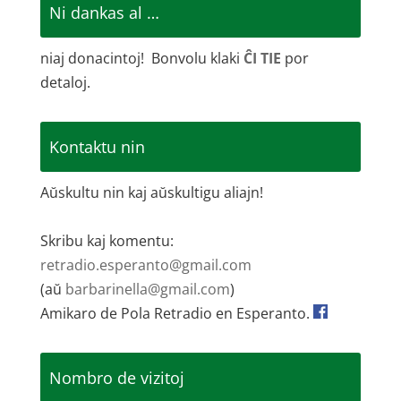
Ni dankas al …
niaj donacintoj! Bonvolu klaki
ĈI TIE
por
detaloj.
Kontaktu nin
Aŭskultu nin kaj aŭskultigu aliajn!
Skribu kaj komentu:
retradio.esperanto@gmail.com
(aŭ
barbarinella@gmail.com
)
Amikaro de Pola Retradio en Esperanto.
Nombro de vizitoj