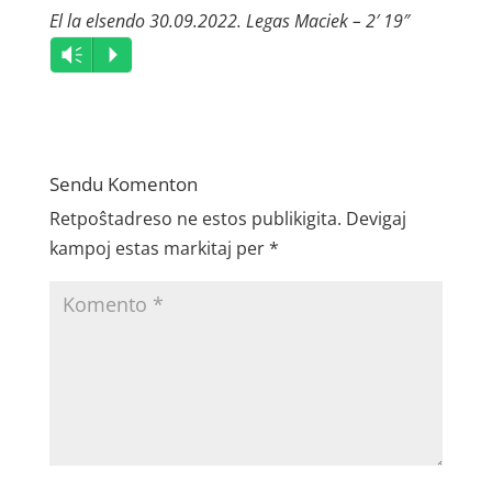
El la elsendo 30.09.2022. Legas Maciek – 2′ 19″
Audio
Vm
P
Player
Sendu Komenton
Retpoŝtadreso ne estos publikigita.
Devigaj
kampoj estas markitaj per
*