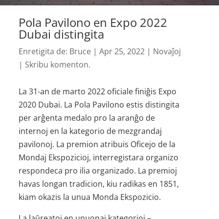
Pola Pavilono en Expo 2022
Dubai distingita
Enretigita de:
Bruce
|
Apr 25, 2022
|
Novaĵoj
|
Skribu komenton.
La 31-an de marto 2022 oficiale finiĝis Expo
2020 Dubai. La Pola Pavilono estis distingita
per arĝenta medalo pro la aranĝo de
internoj en la kategorio de mezgrandaj
pavilonoj. La premion atribuis Oficejo de la
Mondaj Ekspozicioj, interregistara organizo
respondeca pro ilia organizado. La premioj
havas longan tradicion, kiu radikas en 1851,
kiam okazis la unua Monda Ekspozicio.
La laŭreatoj en unuopaj kategorioj –