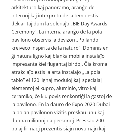
arkitekturo kaj panoramo, aranĝo de
internoj kaj interpreto de la temo estis
deklaritaj dum la solenaĵo „BIE Day Awards
Ceremony”. La interna aranĝo de la pola
pavilono observis la devizon „Pollando,
kreiveco inspirita de la naturo”. Dominis en
ĝi natura ligno kaj blanka mobila instalaĵo
impresanta kiel flugantaj birdoj. Ĝia kroma
atrakciaĵo estis la arta instalaĵo „La pola
tablo” el 120 lignaj moduloj kaj specialaj
elementoj el kupro, aluminio, vitro kaj
ceramiko, ĉe kiu povis renkontiĝi la gastoj de
la pavilono. En la daŭro de Expo 2020 Dubai
la polan pavilonon vizitis preskaŭ unu kaj
duona milionoj da personoj. Preskaŭ 200
polaj firmaoj prezentis siajn novumajn kaj