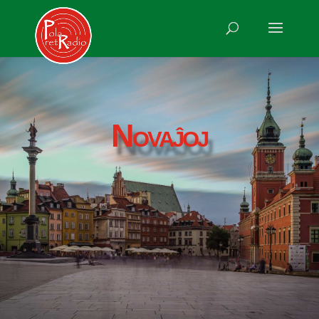
Novaĵoj