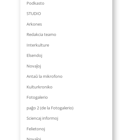
Podkasto
STUDIO
Arkones
Redakcia teamo
Interkulture
Elsendoj
Novaĵoj
Antaŭ la mikrofono
Kulturkroniko
Fotogalerio
paĝo 2 (de la Fotogalerio)
Sciencaj informoj
Felietonoj
Novaĵoj