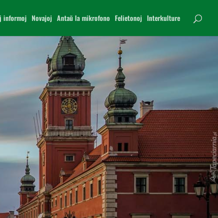
j informoj
Novajoj
Antaŭ la mikrofono
Felietonoj
Interkulture