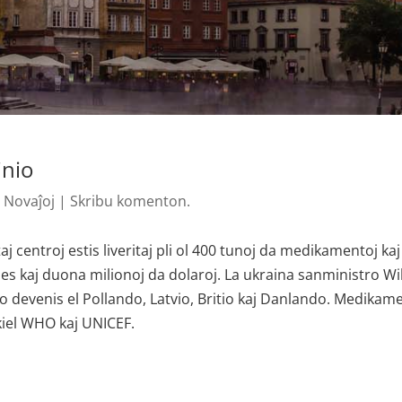
inio
|
Novaĵoj
|
Skribu komenton.
aj centroj estis liveritaj pli ol 400 tunoj da medikamentoj kaj
ses kaj duona milionoj da dolaroj. La ukraina sanministro Wi
po devenis el Pollando, Latvio, Britio kaj Danlando. Medikam
 kiel WHO kaj UNICEF.