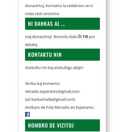
donacintoj. Kontaktu la redakcion se vi
volas resti anonima
NI DANKAS AL …
niaj donacintoj! Bonvolu klaki
ĈI TIE
por
detaloj.
KONTAKTU NIN
Aŭskultu nin kaj aŭskultigu aliajn!
Skribu kaj komentu:
retradio.esperanto@gmail.com
(aŭ
barbarinella@gmail.com
)
Amikaro de Pola Retradio en Esperanto.
NOMBRO DE VIZITOJ