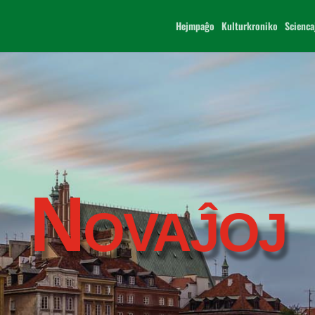
Hejmpaĝo
Kulturkroniko
Scienca
Novaĵoj