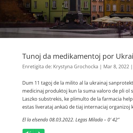
Tunoj da medikamentoj por Ukra
Enretigita de:
Krystyna Grochocka
|
Mar 8, 2022
Dum 11 tagoj de la milito al la ukrainaj sanprotekt
medicinaj produktoj kun la suma valoro de pli ol 
Laszko substrekis, ke plimulto de la farmacia hel
estas liverataj ankaŭ de tiaj internaciaj organizoj
El la elsendo 08.03.2022. Legas Milada – 0′ 42″
Audio