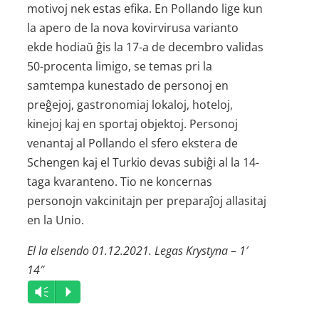
motivoj nek estas efika. En Pollando lige kun
la apero de la nova kovirvirusa varianto
ekde hodiaŭ ĝis la 17-a de decembro validas
50-procenta limigo, se temas pri la
samtempa kunestado de personoj en
preĝejoj, gastronomiaj lokaloj, hoteloj,
kinejoj kaj en sportaj objektoj. Personoj
venantaj al Pollando el sfero ekstera de
Schengen kaj el Turkio devas subiĝi al la 14-
taga kvaranteno. Tio ne koncernas
personojn vakcinitajn per preparaĵoj allasitaj
en la Unio.
El la elsendo 01.12.2021. Legas Krystyna – 1′
14″
Audio
Vm
P
Player