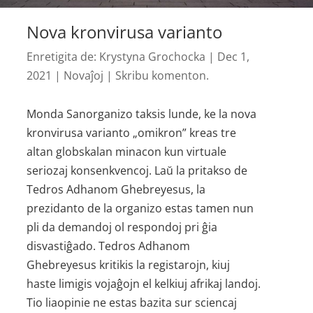
Nova kronvirusa varianto
Enretigita de:
Krystyna Grochocka
|
Dec 1,
2021
|
Novaĵoj
|
Skribu komenton.
Monda Sanorganizo taksis lunde, ke la nova
kronvirusa varianto „omikron” kreas tre
altan globskalan minacon kun virtuale
seriozaj konsenkvencoj. Laŭ la pritakso de
Tedros Adhanom Ghebreyesus, la
prezidanto de la organizo estas tamen nun
pli da demandoj ol respondoj pri ĝia
disvastiĝado. Tedros Adhanom
Ghebreyesus kritikis la registarojn, kiuj
haste limigis vojaĝojn el kelkiuj afrikaj landoj.
Tio liaopinie ne estas bazita sur sciencaj