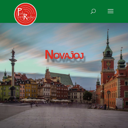
Novaĵoj