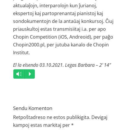
aktualaĵojn, interparolojn kun ĵurianoj,
ekspertoj kaj partoprenantaj pianistoj kaj
sondokumentojn de la antaŭaj konkursoj. Ĉiuj
priauskultoj estas transmisiitaj i.a. per apo
Chopin Competition (iOS, Andreoid), per paĝo
Chopin2000.pl, per jutuba kanalo de Chopin
Institut.
El la elsendo 03.10.2021. Legas Barbara – 2′ 14″
Audio
Vm
P
Player
Sendu Komenton
Retpoŝtadreso ne estos publikigita.
Devigaj
kampoj estas markitaj per
*