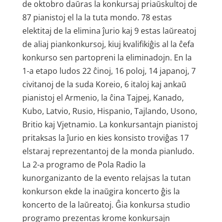
de oktobro daŭras la konkursaj priaŭskultoj de
87 pianistoj el la la tuta mondo. 78 estas
elektitaj de la elimina ĵurio kaj 9 estas laŭreatoj
de aliaj piankonkursoj, kiuj kvalifikiĝis al la ĉefa
konkurso sen partopreni la eliminadojn. En la
1-a etapo ludos 22 ĉinoj, 16 poloj, 14 japanoj, 7
civitanoj de la suda Koreio, 6 italoj kaj ankaŭ
pianistoj el Armenio, la ĉina Tajpej, Kanado,
Kubo, Latvio, Rusio, Hispanio, Tajlando, Usono,
Britio kaj Vjetnamio. La konkursantajn pianistoj
pritaksas la ĵurio en kies konsisto troviĝas 17
elstaraj reprezentantoj de la monda pianludo.
La 2-a programo de Pola Radio la
kunorganizanto de la evento relajsas la tutan
konkurson ekde la inaŭgira koncerto ĝis la
koncerto de la laŭreatoj. Ĝia konkursa studio
programo prezentas krome konkursajn