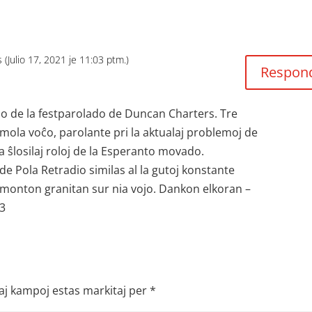
s (Julio 17, 2021 je 11:03 ptm.)
Respon
o de la festparolado de Duncan Charters. Tre
a mola voĉo, parolante pri la aktualaj problemoj de
a ŝlosilaj roloj de la Esperanto movado.
e Pola Retradio similas al la gutoj konstante
la monton granitan sur nia vojo. Dankon elkoran –
<3
aj kampoj estas markitaj per
*