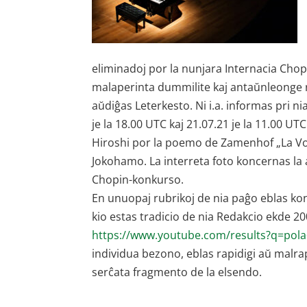
eliminadoj por la nunjara Internacia Chop
malaperinta dummilite kaj antaŭnleonge re
aŭdiĝas Leterkesto. Ni i.a. informas pri n
je la 18.00 UTC kaj 21.07.21 je la 11.00 
Hiroshi por la poemo de Zamenhof „La Voj
Jokohamo. La interreta foto koncernas la
Chopin-konkurso.
En unuopaj rubrikoj de nia paĝo eblas konsu
kio estas tradicio de nia Redakcio ekde 20
https://www.youtube.com/results?q=pol
individua bezono, eblas rapidigi aŭ malrap
serĉata fragmento de la elsendo.