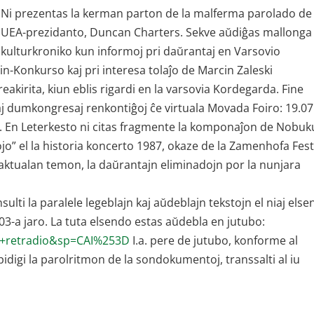
Ni prezentas la kerman parton de la malferma parolado de
UEA-prezidanto, Duncan Charters. Sekve aŭdiĝas mallonga
kulturkroniko kun informoj pri daŭrantaj en Varsovio
in-Konkurso kaj pri interesa tolaĵo de Marcin Zaleski
akirita, kiun eblis rigardi en la varsovia Kordegarda. Fine
iaj dumkongresaj renkontiĝoj ĉe virtuala Movada Foiro: 19.07
UTC. En Leterkesto ni citas fragmente la komponaĵon de Nobuk
o” el la historia koncerto 1987, okaze de la Zamenhofa Fes
 aktualan temon, la daŭrantajn eliminadojn por la nunjara
lti la paralele legeblajn kaj aŭdeblajn tekstojn el niaj else
03-a jaro. La tuta elsendo estas aŭdebla en jutubo:
a+retradio&sp=CAI%253D
I.a. pere de jutubo, konforme al
idigi la parolritmon de la sondokumentoj, transsalti al iu