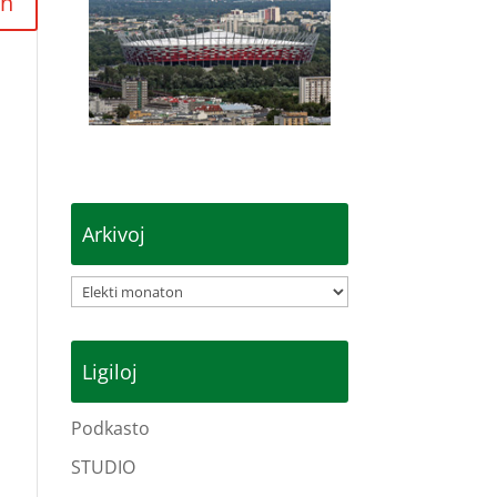
Arkivoj
Arkivoj
Ligiloj
Podkasto
STUDIO