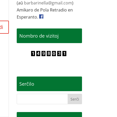
(aŭ
barbarinella@gmail.com
)
Amikaro de Pola Retradio en
Esperanto.
di
Nombro de vizitoj
Serĉilo