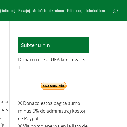
j informoj
Novajoj
Antaŭ la mikrofono
Felietonoj
Interkulture
Subtenu nin
Donacu rete al UEA konto
vars-
t
a la
※ Donaco estos pagita sumo
rmas
minus 5% de administraj kostoj
,
ĉe Paypal.
aĵo.
※ Via nomo aperos en la listo de