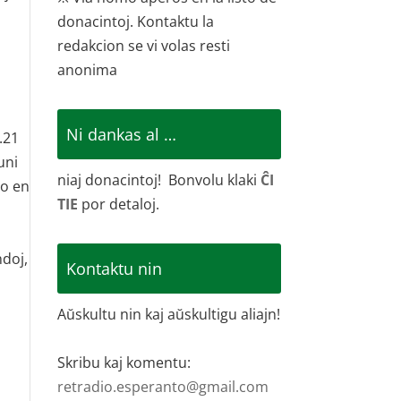
donacintoj. Kontaktu la
redakcion se vi volas resti
anonima
Ni dankas al …
.21
uni
niaj donacintoj! Bonvolu klaki
ĈI
to en
TIE
por detaloj.
ndoj,
Kontaktu nin
Aŭskultu nin kaj aŭskultigu aliajn!
Skribu kaj komentu:
retradio.esperanto@gmail.com