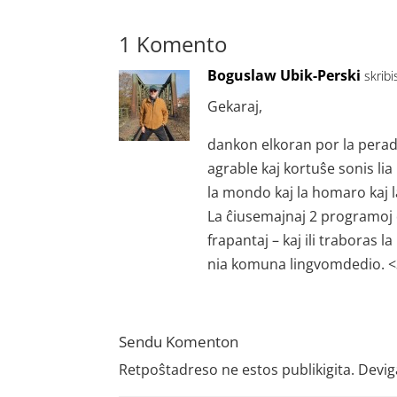
1 Komento
Boguslaw Ubik-Perski
skribi
Gekaraj,
dankon elkoran por la perad
agrable kaj kortuŝe sonis li
la mondo kaj la homaro kaj l
La ĉiusemajnaj 2 programoj d
frapantaj – kaj ili traboras 
nia komuna lingvomdedio. 
Sendu Komenton
Retpoŝtadreso ne estos publikigita.
Devig