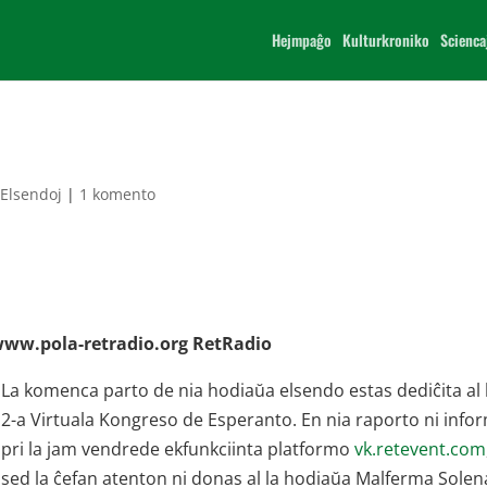
Hejmpaĝo
Kulturkroniko
Scienca
|
Elsendoj
|
1 komento
e www.pola-retradio.org RetRadio
La komenca parto de nia hodiaŭa elsendo estas dediĉita al l
2-a Virtuala Kongreso de Esperanto. En nia raporto ni info
pri la jam vendrede ekfunkciinta platformo
vk.retevent.com
sed la ĉefan atenton ni donas al la hodiaŭa Malferma Solen