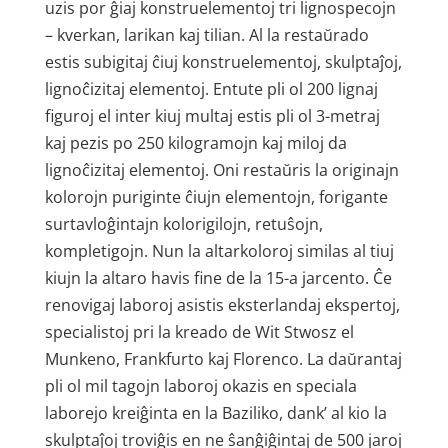
uzis por ĝiaj konstruelementoj tri lignospecojn
– kverkan, larikan kaj tilian. Al la restaŭrado
estis subigitaj ĉiuj konstruelementoj, skulptaĵoj,
lignoĉizitaj elementoj. Entute pli ol 200 lignaj
figuroj el inter kiuj multaj estis pli ol 3-metraj
kaj pezis po 250 kilogramojn kaj miloj da
lignoĉizitaj elementoj. Oni restaŭris la originajn
kolorojn puriginte ĉiujn elementojn, forigante
surtavloĝintajn kolorigilojn, retuŝojn,
kompletigojn. Nun la altarkoloroj similas al tiuj
kiujn la altaro havis fine de la 15-a jarcento. Ĉe
renovigaj laboroj asistis eksterlandaj ekspertoj,
specialistoj pri la kreado de Wit Stwosz el
Munkeno, Frankfurto kaj Florenco. La daŭrantaj
pli ol mil tagojn laboroj okazis en speciala
laborejo kreiĝinta en la Baziliko, dank’ al kio la
skulptaĵoj troviĝis en ne ŝanĝiĝintaj de 500 jaroj