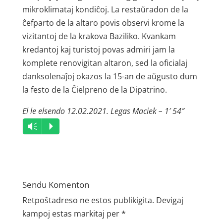
mikroklimataj kondiĉoj. La restaŭradon de la
ĉefparto de la altaro povis observi krome la
vizitantoj de la krakova Baziliko. Kvankam
kredantoj kaj turistoj povas admiri jam la
komplete renovigitan altaron, sed la oficialaj
danksolenaĵoj okazos la 15-an de aŭgusto dum
la festo de la Ĉielpreno de la Dipatrino.
El le elsendo 12.02.2021. Legas Maciek – 1′ 54″
Audio
Vm
P
Player
Sendu Komenton
Retpoŝtadreso ne estos publikigita.
Devigaj
kampoj estas markitaj per
*