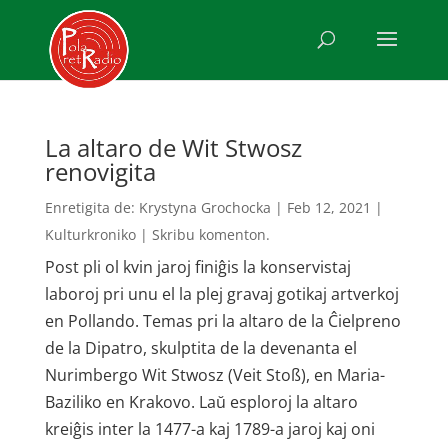
La altaro de Wit Stwosz
renovigita
Enretigita de:
Krystyna Grochocka
|
Feb 12, 2021
|
Kulturkroniko
|
Skribu komenton.
Post pli ol kvin jaroj finiĝis la konservistaj
laboroj pri unu el la plej gravaj gotikaj artverkoj
en Pollando. Temas pri la altaro de la Ĉielpreno
de la Dipatro, skulptita de la devenanta el
Nurimbergo Wit Stwosz (Veit Stoß), en Maria-
Baziliko en Krakovo. Laŭ esploroj la altaro
kreiĝis inter la 1477-a kaj 1789-a jaroj kaj oni