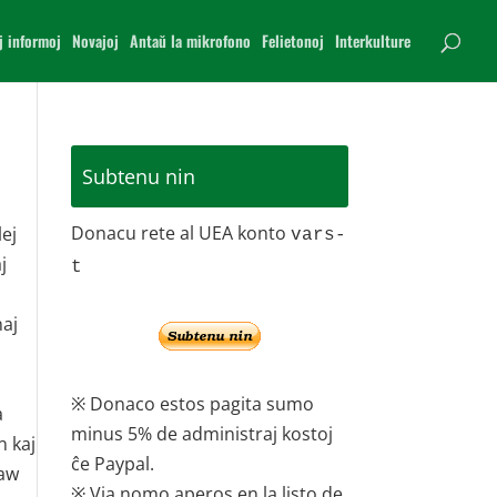
j informoj
Novajoj
Antaŭ la mikrofono
Felietonoj
Interkulture
Subtenu nin
Donacu rete al UEA konto
lej
vars-
j
t
naj
※ Donaco estos pagita sumo
a
minus 5% de administraj kostoj
n kaj
ĉe Paypal.
ław
※ Via nomo aperos en la listo de