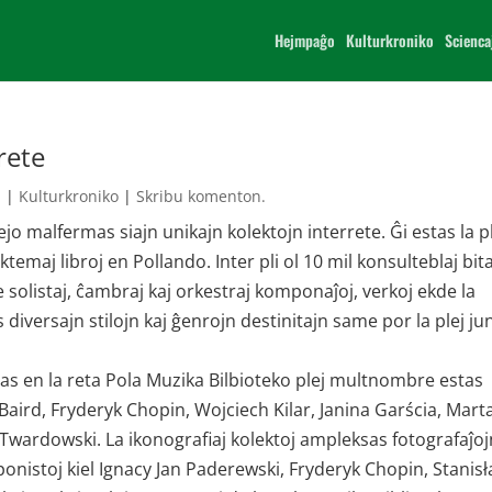
Hejmpaĝo
Kulturkroniko
Scienca
rete
1
|
Kulturkroniko
|
Skribu komenton.
jo malfermas siajn unikajn kolektojn interrete. Ĝi estas la p
maj libroj en Pollando. Inter pli ol 10 mil konsulteblaj bita
 solistaj, ĉambraj kaj orkestraj komponaĵoj, verkoj ekde la
iversajn stilojn kaj ĝenrojn destinitajn same por la plej ju
as en la reta Pola Muzika Bilbioteko plej multnombre estas
aird, Fryderyk Chopin, Wojciech Kilar, Janina Garścia, Mart
wardowski. La ikonografiaj kolektoj ampleksas fotografaĵoj
omponistoj kiel Ignacy Jan Paderewski, Fryderyk Chopin, Stanis