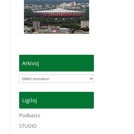
Arkivoj
Arkivoj
Ligiloj
Podkasto
STUDIO