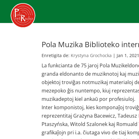
Pola Muzika Biblioteko inter
Enretigita de:
Krystyna Grochocka
|
Jan 1, 202
La funkcianta de 75 jaroj Pola Muzikeldone
granda eldonanto de muziknotoj kaj muzikte
objektoj troviĝas notmuzikaj materialoj de
mezepoko ĝis nuntempo, kiuj reprezentas d
muzikadeptoj kiel ankaŭ por profesiuloj.
Inter komponistoj, kies komponaĵoj troviĝ
reprezentitaj Grażyna Bacewicz, Tadeusz B
Ptaszyńska, Witold Szalonek kaj Romuald T
grafikaĵojn pri i.a. ĉiutaga vivo de tiaj k