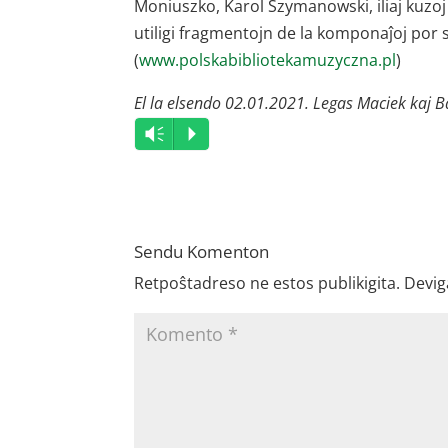
Moniuszko, Karol Szymanowski, iliaj kuzoj
utiligi fragmentojn de la komponaĵoj por s
(
www.polskabibliotekamuzyczna.pl
)
El la elsendo 02.01.2021. Legas Maciek kaj B
Audio
Vm
P
Player
Sendu Komenton
Retpoŝtadreso ne estos publikigita.
Devig