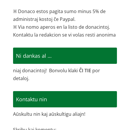
※ Donaco estos pagita sumo minus 5% de
administraj kostoj ĉe Paypal.
※ Via nomo aperos en la listo de donacintoj.
Kontaktu la redakcion se vi volas resti anonima
Ni dankas al …
niaj donacintoj! Bonvolu klaki
ĈI TIE
por
detaloj.
Kontaktu nin
Aŭskultu nin kaj aŭskultigu aliajn!
Skribu kaj komentu: