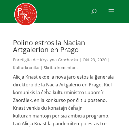
Polino estros la Nacian
Artgalerion en Prago
Enretigita de:
Krystyna Grochocka
|
Okt 23, 2020
|
Kulturkroniko
|
Skribu komenton.
Alicja Knast ekde la nova jaro estos la ĝenerala
direktoro de la Nacia Artgalerio en Prago. Kiel
komunikis la ĉeĥa kulturministro Lubomír
Zaorálek, en la konkurso por ĉi tiu posteno,
Knast venkis du konatajn ĉeĥajn
kulturanimantojn per sia ambicia programo.
Laŭ Alicja Knast la pandemitempo estas tre