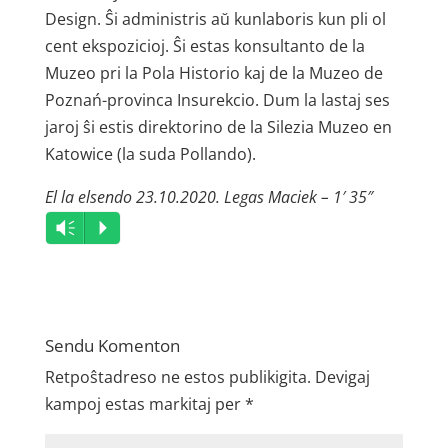
Design. Ŝi administris aŭ kunlaboris kun pli ol
cent ekspozicioj. Ŝi estas konsultanto de la
Muzeo pri la Pola Historio kaj de la Muzeo de
Poznań-provinca Insurekcio. Dum la lastaj ses
jaroj ŝi estis direktorino de la Silezia Muzeo en
Katowice (la suda Pollando).
El la elsendo 23.10.2020. Legas Maciek – 1′ 35″
Audio
Vm
P
Player
Sendu Komenton
Retpoŝtadreso ne estos publikigita.
Devigaj
kampoj estas markitaj per
*