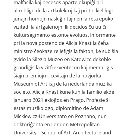
malfacila kaj necesos aparte okupiĝi pri
alirebligo de la artkolektoj kaj pri tio kiel logi
junajn homojn naskiĝintajn en la reta epoko
vizitadi la artgaleriojn. Ili decidos ĉu tiu ĉi
kultursegmento estonte evoluos. Informante
pri la nova posteno de Alicja Knast la ĉeĥa
ministro ĉeokaze reliefigis la fakton, ke sub ŝia
gvido la Silezia Muzeo en Katowice dekoble
grandigis la vizitfrekventecon kaj memorigis
ŝiajn premiojn ricevitajn de la novjorka
Museum of Art kaj de la nederlanda muzika
societo. Alicja Knast kune kun la familio ekde
januaro 2021 ekloĝos en Prago. Profesie ŝi
estas muzikologo, diplomitino de Adam
Mickiewicz-Universitato en Poznano, nun
doktoriĝanta en London Metropolitan
University – School of Art, Architecture and