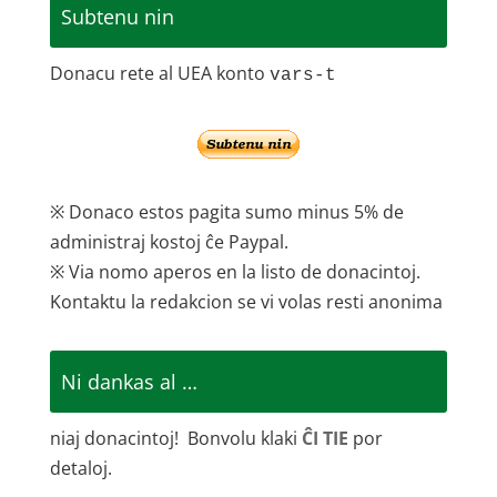
Subtenu nin
Donacu rete al UEA konto
vars-t
※ Donaco estos pagita sumo minus 5% de
administraj kostoj ĉe Paypal.
※ Via nomo aperos en la listo de donacintoj.
Kontaktu la redakcion se vi volas resti anonima
Ni dankas al …
niaj donacintoj! Bonvolu klaki
ĈI TIE
por
detaloj.