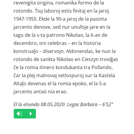
revenigita origina, romanika formo de la
rotondo. Tiuj laboroj estis finitaj en la jaroj
1947-1955. Ekde la 90-a jaroj de la pasinta
jarcento denove, sed nur unufoje jare en la
tago de la s-ta patrono Nikolao, la 6-an de
decembro, oni celebras – en la historia
konstruaĵo – diservojn. Aldonendas, ke nun la
rotondo de sankta Nikolao en Cieszyn troviĝas
ĉe la romia itinero kondukanta tra Pollando,
ĉar la plej malnovaj setlospuroj sur la Kastela
Altaĵo devenas el la romia epoko, el la 5-a
jarcento antaŭ nia erao.
El la elsendo 08.05.2020. Legas Barbara – 6’52”
Audio
Vm
P
Player