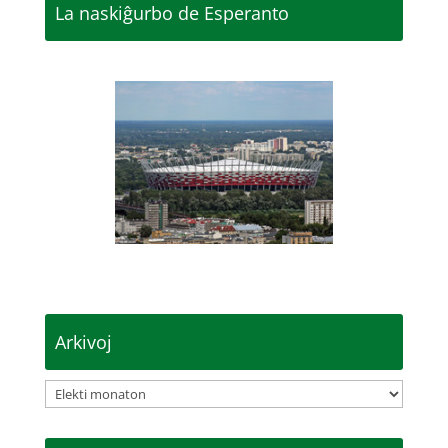
La naskiĝurbo de Esperanto
Arkivoj
Arkivoj