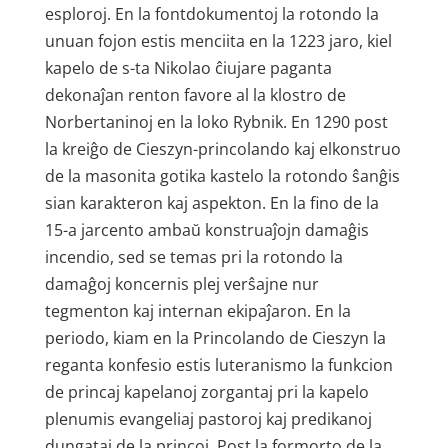
esploroj. En la fontdokumentoj la rotondo la
unuan fojon estis menciita en la 1223 jaro, kiel
kapelo de s-ta Nikolao ĉiujare paganta
dekonaĵan renton favore al la klostro de
Norbertaninoj en la loko Rybnik. En 1290 post
la kreiĝo de Cieszyn-princolando kaj elkonstruo
de la masonita gotika kastelo la rotondo ŝanĝis
sian karakteron kaj aspekton. En la fino de la
15-a jarcento ambaŭ konstruaĵojn damaĝis
incendio, sed se temas pri la rotondo la
damaĝoj koncernis plej verŝajne nur
tegmenton kaj internan ekipaĵaron. En la
periodo, kiam en la Princolando de Cieszyn la
reganta konfesio estis luteranismo la funkcion
de princaj kapelanoj zorgantaj pri la kapelo
plenumis evangeliaj pastoroj kaj predikanoj
dungataj de la princoj. Post la formorto de la