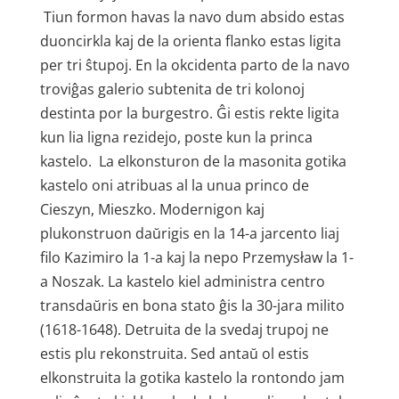
Tiun formon havas la navo dum absido estas
duoncirkla kaj de la orienta flanko estas ligita
per tri ŝtupoj. En la okcidenta parto de la navo
troviĝas galerio subtenita de tri kolonoj
destinta por la burgestro. Ĝi estis rekte ligita
kun lia ligna rezidejo, poste kun la princa
kastelo. La elkonsturon de la masonita gotika
kastelo oni atribuas al la unua princo de
Cieszyn, Mieszko. Modernigon kaj
plukonstruon daŭrigis en la 14-a jarcento liaj
filo Kazimiro la 1-a kaj la nepo Przemysław la 1-
a Noszak. La kastelo kiel administra centro
transdaŭris en bona stato ĝis la 30-jara milito
(1618-1648). Detruita de la svedaj trupoj ne
estis plu rekonstruita. Sed antaŭ ol estis
elkonstruita la gotika kastelo la rontondo jam