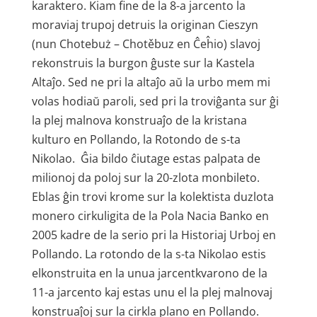
karaktero. Kiam fine de la 8-a jarcento la
moraviaj trupoj detruis la originan Cieszyn
(nun Chotebuż – Chotěbuz en Ĉeĥio) slavoj
rekonstruis la burgon ĝuste sur la Kastela
Altaĵo. Sed ne pri la altaĵo aŭ la urbo mem mi
volas hodiaŭ paroli, sed pri la troviĝanta sur ĝi
la plej malnova konstruaĵo de la kristana
kulturo en Pollando, la Rotondo de s-ta
Nikolao. Ĝia bildo ĉiutage estas palpata de
milionoj da poloj sur la 20-zlota monbileto.
Eblas ĝin trovi krome sur la kolektista duzlota
monero cirkuligita de la Pola Nacia Banko en
2005 kadre de la serio pri la Historiaj Urboj en
Pollando. La rotondo de la s-ta Nikolao estis
elkonstruita en la unua jarcentkvarono de la
11-a jarcento kaj estas unu el la plej malnovaj
konstruaĵoj sur la cirkla plano en Pollando.