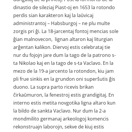
dinastio de sileziaj Piast-oj en 1653 la rotondo
perdis sian karakteron kaj la laŭvicaj
administrantoj – Habsburgoj – ne plu multe
zorgis pri ĝi. La 18-jarcentaj fontoj mencias sole
ĝian malnovecon, lignan altaron kaj liturgian
arĝentan kalikon. Diervoj estis celebrataj tie
nur du fojojn jare dum la tago de la patrono s-
ta Nikolao kaj en la tago de s-ta Vaclavo. En la
mezo de la 19-a jarcento la rotondon, kiu jam
pli frue sinkis en la grundon oni superŝutis ĝis
duono. La supra parto ricevis brikan
ĉirkaŭmuron, la fenestroj estis grandigitaj. En
interno estis metita novgotika ligna altaro kun
la bildo de sankta Vaclavo. Nur dum la 2-a
mondmilito germanaj arkeologoj komencis
rekonstruajn laborojn, sekve de kiuj estis