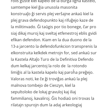
rolis ĝuste kiel kapelo de la burga ligna kastelo,
samtempe kiel ĝia unusola masonita
konstruaĵo ĝi servis plej verŝajne ankaŭ kiel la
plej grava defendopunkto kaj rifuĝejo kaze de
la militinvado. Ĝi taŭgis por tio bonege, ĉar pro
siaj dikaj muroj kaj sveltaj etfenestroj eblis gvidi
efikan defendon. Kiam en la dua duono de la
13-a jarcento la defendofunkcion transprenis la
elkonstruita kelkdek metrojn for, sed ankaŭ sur
la Kastela Altaĵo Turo de la Definitiva Defendo
dum kelkaj jarcentoj la rolo de la rotondo
limiĝis al la kastela kapelo kaj paroĥa preĝejo.
Valoras noti, ke ĉe ĝi troviĝas ankaŭ la plej
malnova tombejo de Cieszyn, kiel la
sepultoloko de lokaj gravuloj kaj iliaj
fammilianoj, kavaliroj. Ĝis hodiaŭ oni trovas la
rilatajn spurojn dum la adaj arkeologiaj