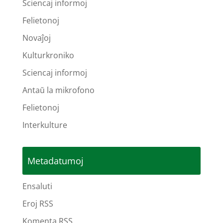
Sciencaj informoj
Felietonoj
Novaĵoj
Kulturkroniko
Sciencaj informoj
Antaŭ la mikrofono
Felietonoj
Interkulture
Metadatumoj
Ensaluti
Eroj RSS
Komenta RSS