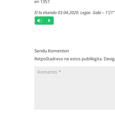
en 1357.
El la elsendo 03.04.2020. Legas Gabi – 1’21”
Audio
Vm
P
Player
Sendu Komenton
Retpoŝtadreso ne estos publikigita.
Devig