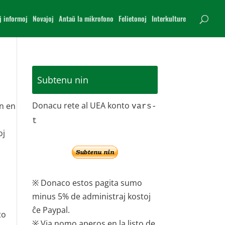
j informoj
Novajoj
Antaŭ la mikrofono
Felietonoj
Interkulture
Subtenu nin
Donacu rete al UEA konto
jn en
vars-
t
oj
a
※ Donaco estos pagita sumo
minus 5% de administraj kostoj
ĉe Paypal.
to
※ Via nomo aperos en la listo de