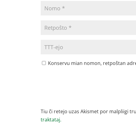
Konservu mian nomon, retpoŝtan adreson
Tiu ĉi retejo uzas Akismet por malpliigi tr
traktataj.