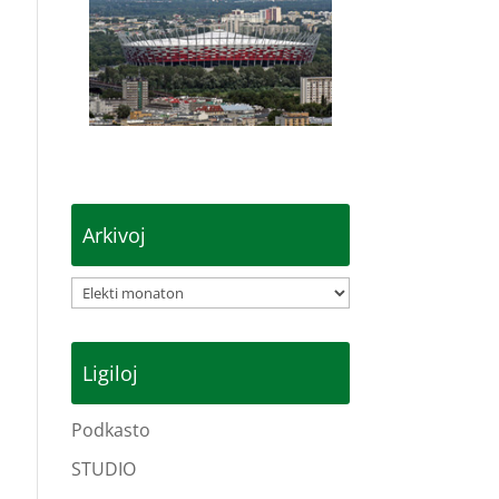
Arkivoj
Arkivoj
Ligiloj
Podkasto
STUDIO