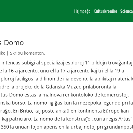
Hejmpaĝo
Kulturkroniko
Scienca
tus-Domo
iko
|
Skribu komenton.
ntencas subigi al specializaj esploroj 11 bildojn troviĝanta
a 16-a jarcento, unu el la 17-a jarcento kaj tri el la 19-a
loroj faciligos la difinon de ilia deveno, la aplikitaj material
kadre la projeko de la Gdanska Muzeo prilaboronta la
rtus-Domo estas la malnova renkontoloko de komercistoj,
gdanska borso. La nomo ligiĝas kun la mezepoka legendo pri l
uraĝo. En Britio, kaj poste ankaŭ en kontinenta Eŭropo lian
kaj patriciaro. La nomo de la konstruaĵo „curia regis Artus”
1350 la unuan fojon aperis en la urbaj notoj pri grundimpos