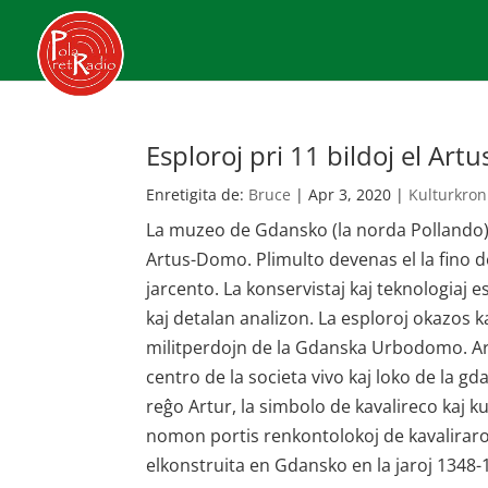
Esploroj pri 11 bildoj el Ar
Enretigita de:
Bruce
|
Apr 3, 2020
|
Kulturkron
La muzeo de Gdansko (la norda Pollando) i
Artus-Domo. Plimulto devenas el la fino de l
jarcento. La konservistaj kaj teknologiaj esp
kaj detalan analizon. La esploroj okazos 
militperdojn de la Gdanska Urbodomo. A
centro de la societa vivo kaj loko de la 
reĝo Artur, la simbolo de kavalireco kaj k
nomon portis renkontolokoj de kavaliraro 
elkonstruita en Gdansko en la jaroj 1348-