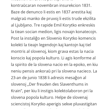
kontraŭcaran novembran insurekcion 1831.
Baze de denunco li estis en 1837 arestita kaj
malgraŭ manko de pruvoj li estis trude ekzilita
al Ljubljano. Tre rapide Emil Korytko enkreskis
la tiean socian medion, ligis novajn konatecojn.
Post la instaliĝo en Slovenio Korytko komencis
kolekti la tieajn legendojn kaj kantojn kaj tiel
montris al slovenoj, kiom grava estas la nacia
konscio kaj popola kulturo. Li agis konforme al
la spirito de la slovena nacio en la epoko, en kiu
neniu pensis ankoraŭ pri la slovena nacieco. La
23-an de junio 1838 li adresis mesaĝon al
slovenoj „Der freuden des Slaventhums in
Krain”, per kiu li instigis kolektolaboron pri la
slovena popola kulturo. Helpe de slovenaj
sciencistoj Korytko aperigis sekve pluvastigitan