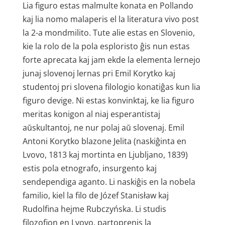
Lia figuro estas malmulte konata en Pollando
kaj lia nomo malaperis el la literatura vivo post
la 2-a mondmilito. Tute alie estas en Slovenio,
kie la rolo de la pola esploristo ĝis nun estas
forte aprecata kaj jam ekde la elementa lernejo
junaj slovenoj lernas pri Emil Korytko kaj
studentoj pri slovena filologio konatiĝas kun lia
figuro devige. Ni estas konvinktaj, ke lia figuro
meritas konigon al niaj esperantistaj
aŭskultantoj, ne nur polaj aŭ slovenaj. Emil
Antoni Korytko blazone Jelita (naskiĝinta en
Lvovo, 1813 kaj mortinta en Ljubljano, 1839)
estis pola etnografo, insurgento kaj
sendependiga aganto. Li naskiĝis en la nobela
familio, kiel la filo de Józef Stanisław kaj
Rudolfina hejme Rubczyńska. Li studis
filozofion en Lvovo, partoprenis la