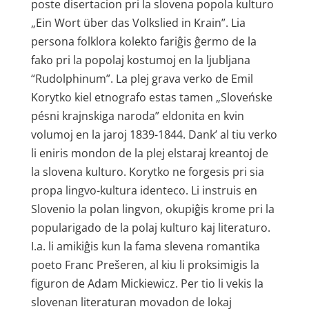
poste disertacion pri la slovena popola kulturo
„Ein Wort über das Volkslied in Krain”. Lia
persona folklora kolekto fariĝis ĝermo de la
fako pri la popolaj kostumoj en la ljubljana
“Rudolphinum”. La plej grava verko de Emil
Korytko kiel etnografo estas tamen „Sloveńske
pésni krajnskiga naroda” eldonita en kvin
volumoj en la jaroj 1839-1844. Dank’ al tiu verko
li eniris mondon de la plej elstaraj kreantoj de
la slovena kulturo. Korytko ne forgesis pri sia
propa lingvo-kultura identeco. Li instruis en
Slovenio la polan lingvon, okupiĝis krome pri la
popularigado de la polaj kulturo kaj literaturo.
I.a. li amikiĝis kun la fama slevena romantika
poeto Franc Prešeren, al kiu li proksimigis la
figuron de Adam Mickiewicz. Per tio li vekis la
slovenan literaturan movadon de lokaj