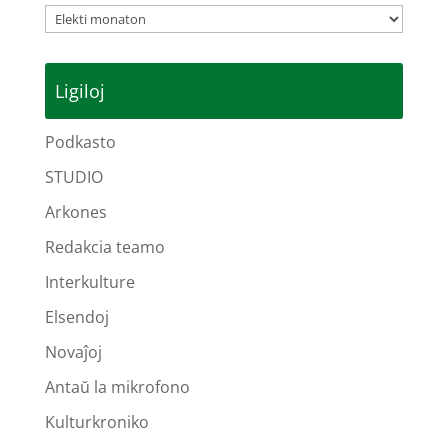
Arkivoj
Ligiloj
Podkasto
STUDIO
Arkones
Redakcia teamo
Interkulture
Elsendoj
Novaĵoj
Antaŭ la mikrofono
Kulturkroniko