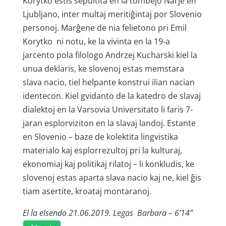
Korytko estis sepultita en la tombejo Narje en
Ljubljano, inter multaj meritiĝintaj por Slovenio
personoj. Marĝene de nia felietono pri Emil
Korytko ni notu, ke la vivinta en la 19-a
jarcento pola filologo Andrzej Kucharski kiel la
unua deklaris, ke slovenoj estas memstara
slava nacio, tiel helpante konstrui ilian nacian
identecon. Kiel gvidanto de la katedro de slavaj
dialektoj en la Varsovia Universitato li faris 7-
jaran esplorviziton en la slavaj landoj. Estante
en Slovenio – baze de kolektita lingvistika
materialo kaj esplorrezultoj pri la kulturaj,
ekonomiaj kaj politikaj rilatoj – li konkludis, ke
slovenoj estas aparta slava nacio kaj ne, kiel ĝis
tiam asertite, kroataj montaranoj.
El la elsendo 21.06.2019. Legas Barbara – 6’14”