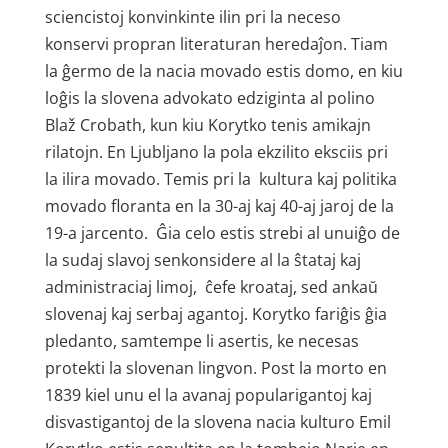
sciencistoj konvinkinte ilin pri la neceso
konservi propran literaturan heredaĵon. Tiam
la ĝermo de la nacia movado estis domo, en kiu
loĝis la slovena advokato edziginta al polino
Blaž Crobath, kun kiu Korytko tenis amikajn
rilatojn. En Ljubljano la pola ekzilito eksciis pri
la ilira movado. Temis pri la kultura kaj politika
movado floranta en la 30-aj kaj 40-aj jaroj de la
19-a jarcento. Ĝia celo estis strebi al unuiĝo de
la sudaj slavoj senkonsidere al la ŝtataj kaj
administraciaj limoj, ĉefe kroataj, sed ankaŭ
slovenaj kaj serbaj agantoj. Korytko fariĝis ĝia
pledanto, samtempe li asertis, ke necesas
protekti la slovenan lingvon. Post la morto en
1839 kiel unu el la avanaj popularigantoj kaj
disvastigantoj de la slovena nacia kulturo Emil