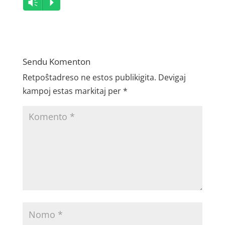
Audio
Vm
P
Player
Sendu Komenton
Retpoŝtadreso ne estos publikigita.
Devigaj
kampoj estas markitaj per
*