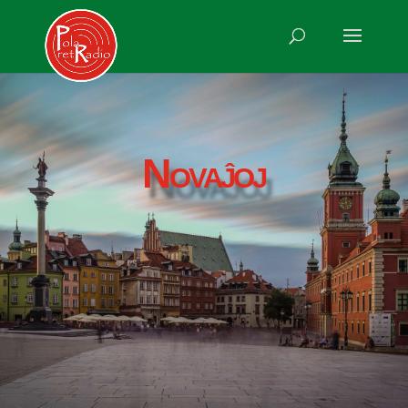
Novaĵoj