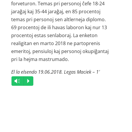
forveturon. Temas pri personoj ĉefe 18-24
jaraĝaj kaj 35-44 jaraĝaj, en 85 procentoj
temas pri personoj sen altlerneja diplomo.
69 procentoj de ili havas laboron kaj nur 13
procentoj estas senlaboraj. La enketon
realigitan en marto 2018 ne partoprenis
emeritoj, pensiuloj kaj personoj okupiĝantaj
pri la hejma mastrumado.
El la elsendo 19.06.2018. Legas Maciek – 1′
Audio
Vm
P
Player