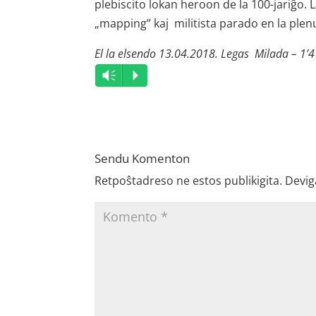
plebiscito lokan heroon de la 100-jariĝo
„mapping” kaj militista parado en la ple
El la elsendo 13.04.2018. Legas Milada – 1’4
Audio
Vm
P
Player
Sendu Komenton
Retpoŝtadreso ne estos publikigita.
Devig