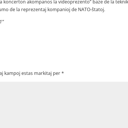
. La koncerton akompanos la videoprezento” baze de la tekni
numo de la reprezentaj kompanioj de NATO-ŝtatoj.
1”
aj kampoj estas markitaj per
*