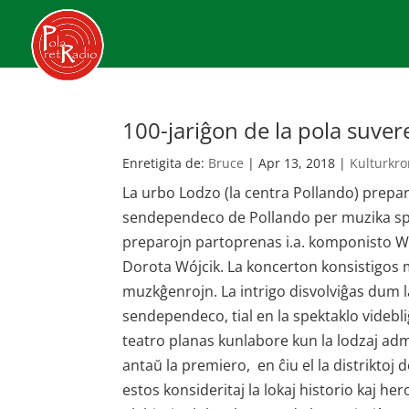
100-jariĝon de la pola suve
Enretigita de:
Bruce
|
Apr 13, 2018
|
Kulturkro
La urbo Lodzo (la centra Pollando) prepar
sendependeco de Pollando per muzika spe
preparojn partoprenas i.a. komponisto Wo
Dorota Wójcik. La koncerton konsistigos 
muzkĝenrojn. La intrigo disvolviĝas dum la
sendependeco, tial en la spektaklo videbli
teatro planas kunlabore kun la lodzaj adm
antaŭ la premiero, en ĉiu el la distriktoj
estos konsideritaj la lokaj historio kaj he