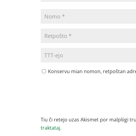
Konservu mian nomon, retpoŝtan adreson
Tiu ĉi retejo uzas Akismet por malpliigi tr
traktataj.