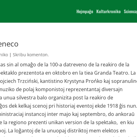
Hejmpaĝo
Kulturkroniko
Scienca
reneco
niko
|
Skribu komenton.
as sin al omaĝo de la 100-a datreveno de la reakiro de la
ktaklo prezentota en oktobro en la tiea Granda Teatro. La
jciech Trzciński, kantistino Krystyna Prońko kaj sopranuli
muziko de polaj komponistoj reprezentantaj diversajn
 unua silvestra balo organizita post la reakiro de
ĝos dek kelkaj scenoj pri historiaj eventoj ekde 1918 ĝis nun
inistraciaj instancoj inter majo kaj septembro, do ankoraŭ
 de la regiono prezenti unikan version de la spektako, en kiu
rooj. La loĝantoj de la unuopaj distriktoj mem elektos en