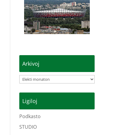
Arkivoj
Arkivoj
Ligiloj
Podkasto
STUDIO