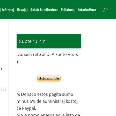
j informoj
Novajoj
Antaŭ la mikrofono
Felietonoj
Interkulture
Subtenu nin
Donacu rete al UEA konto
vars-
t
no
. La
※ Donaco estos pagita sumo
minus 5% de administraj kostoj
ĉe Paypal.
※ Via nomo aperos en la listo de