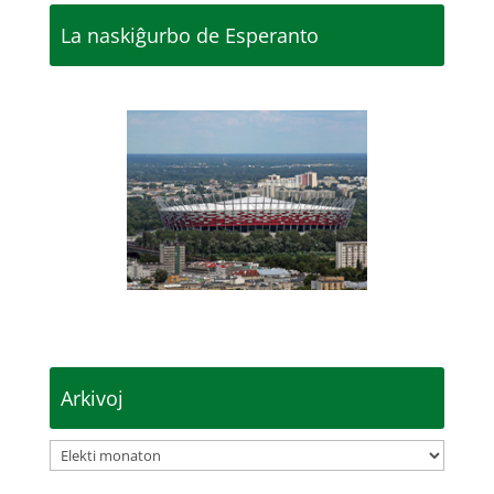
La naskiĝurbo de Esperanto
Arkivoj
Arkivoj