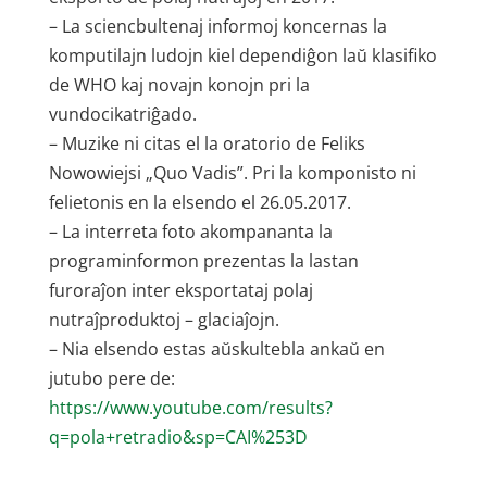
– La sciencbultenaj informoj koncernas la
komputilajn ludojn kiel dependiĝon laŭ klasifiko
de WHO kaj novajn konojn pri la
vundocikatriĝado.
– Muzike ni citas el la oratorio de Feliks
Nowowiejsi „Quo Vadis”. Pri la komponisto ni
felietonis en la elsendo el 26.05.2017.
– La interreta foto akompananta la
programinformon prezentas la lastan
furoraĵon inter eksportataj polaj
nutraĵproduktoj – glaciaĵojn.
– Nia elsendo estas aŭskultebla ankaŭ en
jutubo pere de:
https://www.youtube.com/results?
q=pola+retradio&sp=CAI%253D