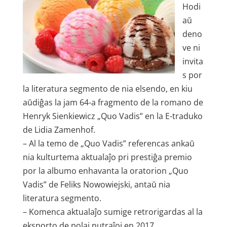
Hodi
aŭ
deno
ve ni
invita
s por
la literatura segmento de nia elsendo, en kiu
aŭdiĝas la jam 64-a fragmento de la romano de
Henryk Sienkiewicz „Quo Vadis” en la E-traduko
de Lidia Zamenhof.
– Al la temo de „Quo Vadis” referencas ankaŭ
nia kulturtema aktualaĵo pri prestiĝa premio
por la albumo enhavanta la oratorion „Quo
Vadis” de Feliks Nowowiejski, antaŭ nia
literatura segmento.
– Komenca aktualaĵo sumige retrorigardas al la
eksporto de polaj nutraĵoj en 2017.