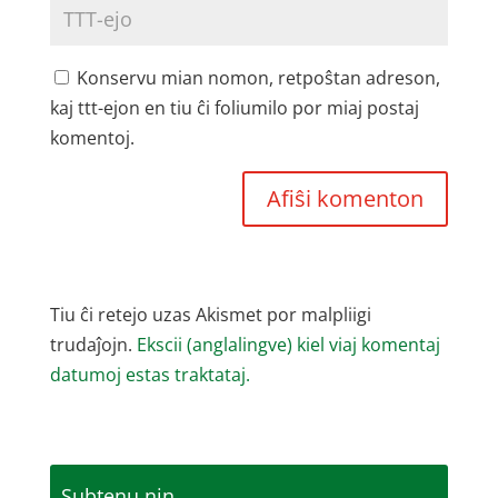
Konservu mian nomon, retpoŝtan adreson,
kaj ttt-ejon en tiu ĉi foliumilo por miaj postaj
komentoj.
Tiu ĉi retejo uzas Akismet por malpliigi
trudaĵojn.
Ekscii (anglalingve) kiel viaj komentaj
datumoj estas traktataj.
Subtenu nin