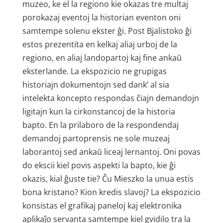
muzeo, ke el la regiono kie okazas tre multaj
porokazaj eventoj la historian eventon oni
samtempe solenu ekster ĝi. Post Bjalistoko ĝi
estos prezentita en kelkaj aliaj urboj de la
regiono, en aliaj landopartoj kaj fine ankaŭ
eksterlande. La ekspozicio ne grupigas
historiajn dokumentojn sed dank’ al sia
intelekta koncepto respondas ĉiajn demandojn
ligitajn kun la cirkonstancoj de la historia
bapto. En la prilaboro de la respondendaj
demandoj partoprensis ne sole muzeaj
laborantoj sed ankaŭ liceaj lernantoj. Oni povas
do ekscii kiel povis aspekti la bapto, kie ĝi
okazis, kial ĝuste tie? Ĉu Mieszko la unua estis
bona kristano? Kion kredis slavoj? La ekspozicio
konsistas el grafikaj paneloj kaj elektronika
aplikaĵo servanta samtempe kiel gvidilo tra la