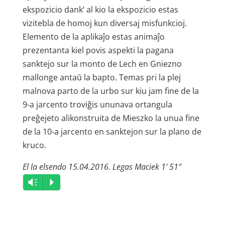
ekspozicio dank’ al kio la ekspozicio estas
vizitebla de homoj kun diversaj misfunkcioj.
Elemento de la aplikaĵo estas animaĵo
prezentanta kiel povis aspekti la pagana
sanktejo sur la monto de Lech en Gniezno
mallonge antaŭ la bapto. Temas pri la plej
malnova parto de la urbo sur kiu jam fine de la
9-a jarcento troviĝis ununava ortangula
preĝejeto alikonstruita de Mieszko la unua fine
de la 10-a jarcento en sanktejon sur la plano de
kruco.
El la elsendo 15.04.2016. Legas Maciek 1′ 51″
Audio
Vm
P
Player