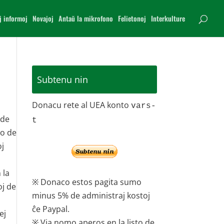
j informoj
Novajoj
Antaŭ la mikrofono
Felietonoj
Interkulture
Subtenu nin
Donacu rete al UEA konto
vars-
 de
t
no de
oj
 la
※ Donaco estos pagita sumo
oj de
minus 5% de administraj kostoj
ĉe Paypal.
ej
※ Via nomo aperos en la listo de