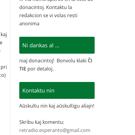
donacintoj. Kontaktu la
redakcion se vi volas resti
anonima
 kaj
de
Ni dankas al …
o
niaj donacintoj! Bonvolu klaki
ĈI
 pri
TIE
por detaloj.
co)
Kontaktu nin
Aŭskultu nin kaj aŭskultigu aliajn!
Skribu kaj komentu:
retradio.esperanto@gmail.com