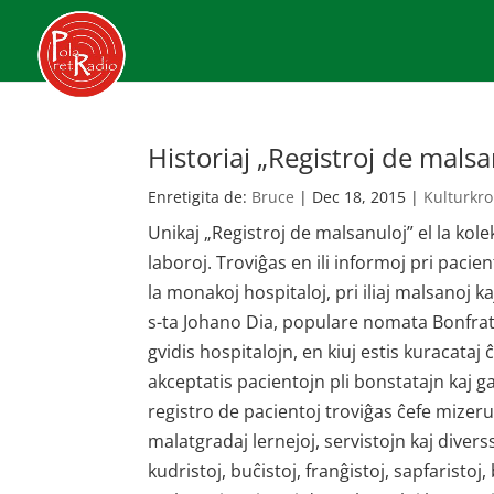
Historiaj „Registroj de mals
Enretigita de:
Bruce
|
Dec 18, 2015
|
Kulturkro
Unikaj „Registroj de malsanuloj” el la kole
laboroj. Troviĝas en ili informoj pri pacient
la monakoj hospitaloj, pri iliaj malsanoj k
s-ta Johano Dia, populare nomata Bonfratu
gvidis hospitalojn, en kiuj estis kuracataj 
akceptatis pacientojn pli bonstatajn kaj g
registro de pacientoj troviĝas ĉefe mizerul
malatgradaj lernejoj, servistojn kaj divers
kudristoj, buĉistoj, franĝistoj, sapfaristoj