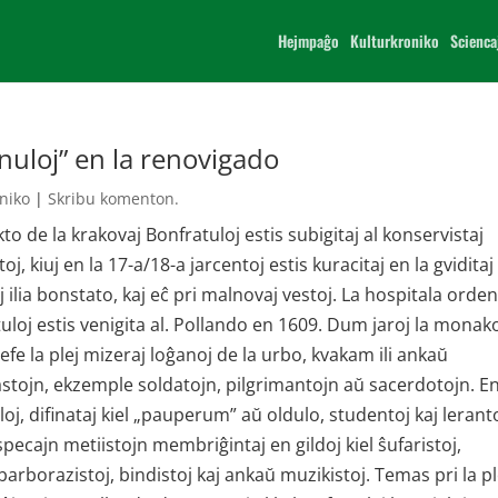
Hejmpaĝo
Kulturkroniko
Scienca
anuloj” en la renovigado
niko
|
Skribu komenton.
kto de la krakovaj Bonfratuloj estis subigitaj al konservistaj
oj, kiuj en la 17-a/18-a jarcentoj estis kuracitaj en la gviditaj
aj ilia bonstato, kaj eĉ pri malnovaj vestoj. La hospitala orde
loj estis venigita al. Pollando en 1609. Dum jaroj la monak
ĉefe la plej mizeraj loĝanoj de la urbo, kvakam ili ankaŭ
astojn, ekzemple soldatojn, pilgrimantojn aŭ sacerdotojn. En
oj, difinataj kiel „pauperum” aŭ oldulo, studentoj kaj lerant
specajn metiistojn membriĝintaj en gildoj kiel ŝufaristoj,
, barborazistoj, bindistoj kaj ankaŭ muzikistoj. Temas pri la pl