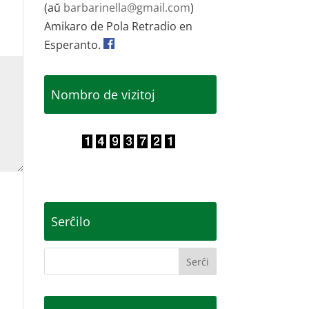
(aŭ
barbarinella@gmail.com
)
Amikaro de Pola Retradio en
Esperanto.
Nombro de vizitoj
Serĉilo