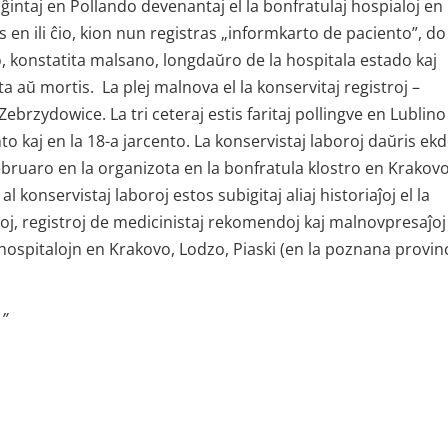
ĝintaj en Pollando devenantaj el la bonfratulaj hospialoj en
 en ili ĉio, kion nun registras „informkarto de paciento”, do
, konstatita malsano, longdaŭro de la hospitala estado kaj
ta aŭ mortis. La plej malnova el la konservitaj registroj –
 Zebrzydowice. La tri ceteraj estis faritaj pollingve en Lublino
o kaj en la 18-a jarcento. La konservistaj laboroj daŭris ek
februaro en la organizota en la bonfratula klostro en Krakov
 konservistaj laboroj estos subigitaj aliaj historiaĵoj el la
uloj, registroj de medicinistaj rekomendoj kaj malnovpresaĵoj
hospitalojn en Krakovo, Lodzo, Piaski (en la poznana provin
1”