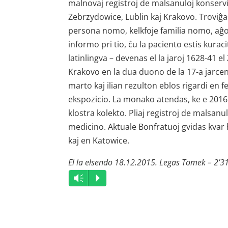
malnovaj registroj de malsanuloj konservi
Zebrzydowice, Lublin kaj Krakovo. Troviĝas
persona nomo, kelkfoje familia nomo, aĝo
informo pri tio, ĉu la paciento estis kuraci
latinlingva – devenas el la jaroj 1628-41 el
Krakovo en la dua duono de la 17-a jarcent
marto kaj ilian rezulton eblos rigardi en 
ekspozicio. La monako atendas, ke e 2016 al
klostra kolekto. Pliaj registroj de malsan
medicino. Aktuale Bonfratuoj gvidas kvar 
kaj en Katowice.
El la elsendo 18.12.2015. Legas Tomek – 2’3
Audio
Vm
P
Player