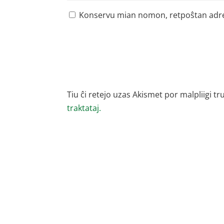
Konservu mian nomon, retpoŝtan adreson
Tiu ĉi retejo uzas Akismet por malpliigi tr
traktataj.