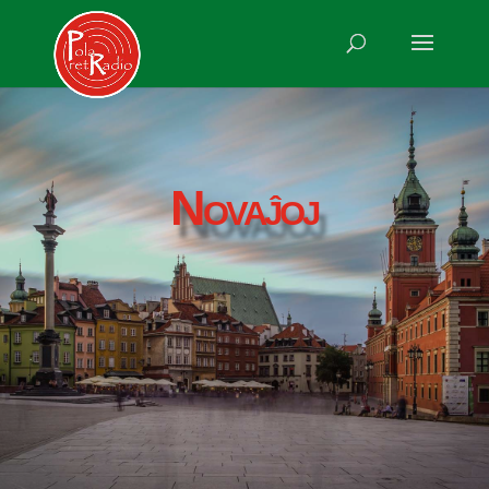
Novaĵoj