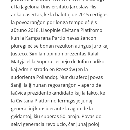
el la Jagelona Univiersitato Jaroslaw Flis
ankaŭ asertas, ke la balotoj de 2015 certigos
la povoaranĝon por longa tempo eĉ ĝis
aŭtuno 2018. Liaopinie Civitana Platfromo
kun la Kamparana Partio havas ŝancon
pluregi eĉ se bonan rezulton atingus Juro kaj
Justeco. Similan opinion prezentas Rafał
Matyja el la Supera Lernejo de Informadiko
kaj Administrado en Rzeszów (en la
sudorienta Pollando). Nur du aferoj povas
ŝanĝi la ĝinunan regoaranĝon – apero de
laŭvica prezidento­kandidato kaj la fakto, ke
la Civitana Platformo fermiĝis je junaj
generacioj konsiderante la aĝon de la
gvidantoj, kiu superas 50 jarojn. Povas do
sekvi generacia revolucio, ĉar junaj poloj