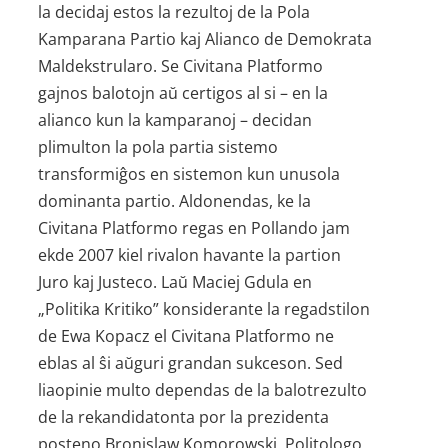
la decidaj estos la rezultoj de la Pola
Kamparana Partio kaj Alianco de Demokrata
Maldekstrularo. Se Civitana Platformo
gajnos balotojn aŭ certigos al si – en la
alianco kun la kamparanoj – decidan
plimulton la pola partia sistemo
transformiĝos en sistemon kun unusola
dominanta partio. Aldonendas, ke la
Civitana Platformo regas en Pollando jam
ekde 2007 kiel rivalon havante la partion
Juro kaj Justeco. Laŭ Maciej Gdula en
„Politika Kritiko” konsiderante la regadstilon
de Ewa Kopacz el Civitana Platformo ne
eblas al ŝi aŭguri grandan sukceson. Sed
liaopinie multo dependas de la balot­rezulto
de la re­kandidatonta por la prezidenta
posteno Bronislaw Komorowski. Politologo