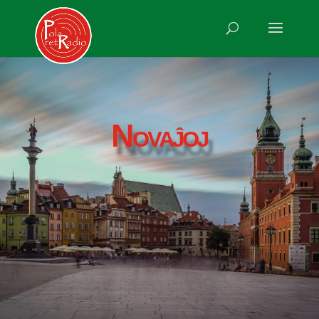
Novaĵoj