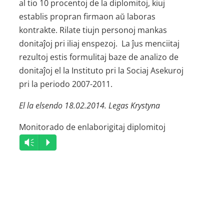
al tio 10 procentoj de la diplomitoj, kiuj
establis propran firmaon aŭ laboras
kontrakte. Rilate tiujn personoj mankas
donitaĵoj pri iliaj enspezoj. La ĵus menciitaj
rezultoj estis formulitaj baze de analizo de
donitaĵoj el la Instituto pri la Sociaj Asekuroj
pri la periodo 2007-2011.
El la elsendo 18.02.2014. Legas Krystyna
Monitorado de enlaborigitaj diplomitoj
Audio
Vm
P
Player