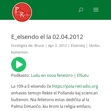
E_elsendo el la 02.04.2012
Enretigita de:
Bruce
|
Apr 2, 2012
|
Elsendoj
|
Skribu
komenton.
Podkasto:
Ludu en nova fenestro
|
Elŝutu
La 109-a E-elsendo ĉe
https://pola-retradio.org
enhavas temojn Rekte el Pollando kaj sciencan
bultenon. Nia felietono estas dediĉita al la
Palma Dimanĉo, kiu krom la religia emfazo,