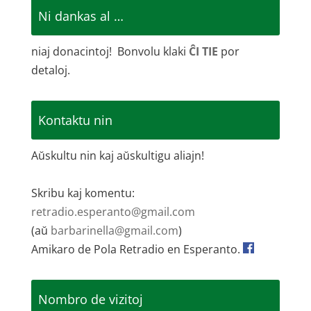
Ni dankas al …
niaj donacintoj! Bonvolu klaki
ĈI TIE
por
detaloj.
Kontaktu nin
Aŭskultu nin kaj aŭskultigu aliajn!
Skribu kaj komentu:
retradio.esperanto@gmail.com
(aŭ
barbarinella@gmail.com
)
Amikaro de Pola Retradio en Esperanto.
Nombro de vizitoj