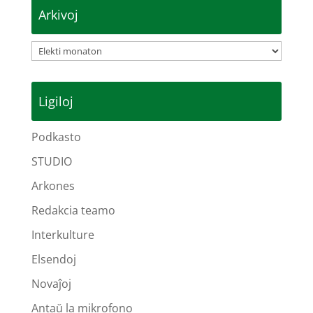
Arkivoj
Arkivoj
Ligiloj
Podkasto
STUDIO
Arkones
Redakcia teamo
Interkulture
Elsendoj
Novaĵoj
Antaŭ la mikrofono