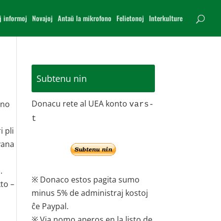
j informoj
Novajoj
Antaŭ la mikrofono
Felietonoj
Interkulture
Subtenu nin
Donacu rete al UEA konto
ino
vars-
t
 pli
rvana
.
※ Donaco estos pagita sumo
to –
minus 5% de administraj kostoj
ĉe Paypal.
※ Via nomo aperos en la listo de