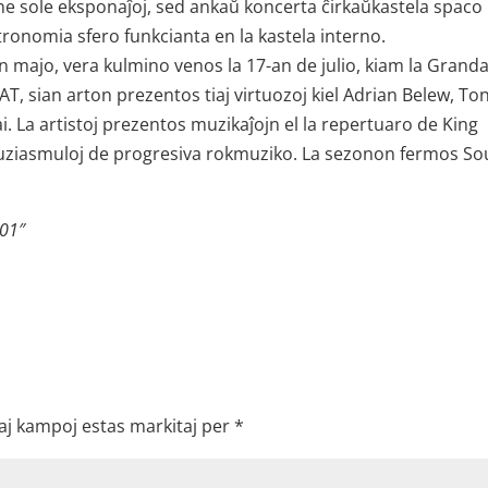
e sole eksponaĵoj, sed ankaŭ koncerta ĉirkaŭkastela spaco
tronomia sfero funkcianta en la kastela interno.
 majo, vera kulmino venos la 17-an de julio, kiam la Grand
 sian arton prezentos tiaj virtuozoj kiel Adrian Belew, To
. La artistoj prezentos muzikaĵojn el la repertuaro de King
tuziasmuloj de progresiva rokmuziko. La sezonon fermos S
 01″
aj kampoj estas markitaj per
*