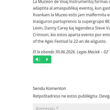
La Muzeon de Vivaj Instrumentoj formas n
adaptita al amaspublikaj eventoj, kun gas
Kvankam la Muzeo estis jam malfermita en
Inaŭguron partoprenos la supergrupo BEAT,
Levin, Danny Carey kaj legendeca Steve Vai
Crimson, kio estos aparta evento por en
of the Ages Festival la 22-an de aŭgusto.
El la elsendo 30.06.2026. Legas Maciek – 02′
Audio
Vm
P
Player
Sendu Komenton
Retpoŝtadreso ne estos publikigita.
Devig