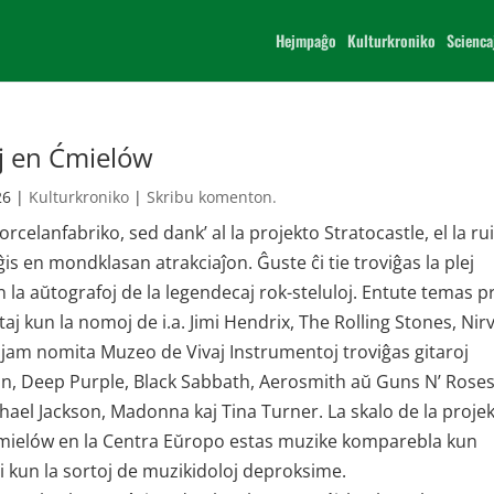
Hejmpaĝo
Kulturkroniko
Scienca
j en Ćmielów
26
|
Kulturkroniko
|
Skribu komenton.
celanfabriko, sed dank’ al la projekto Stratocastle, el la ru
ĝis en mondklasan atrakciaĵon. Ĝuste ĉi tie troviĝas la plej
la aŭtografoj de la legendecaj rok-steluloj. Entute temas pri
taj kun la nomoj de i.a. Jimi Hendrix, The Rolling Stones, Ni
, jam nomita Muzeo de Vivaj Instrumentoj troviĝas gitaroj
in, Deep Purple, Black Sabbath, Aerosmith aŭ Guns N’ Roses
hael Jackson, Madonna kaj Tina Turner. La skalo de la projek
ke Ćmielów en la Centra Eŭropo estas muzike komparebla kun
i kun la sortoj de muzikidoloj deproksime.