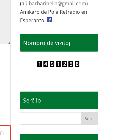
(aŭ
barbarinella@gmail.com
)
Amikaro de Pola Retradio en
Esperanto.
Nombro de vizitoj
Serĉilo
.