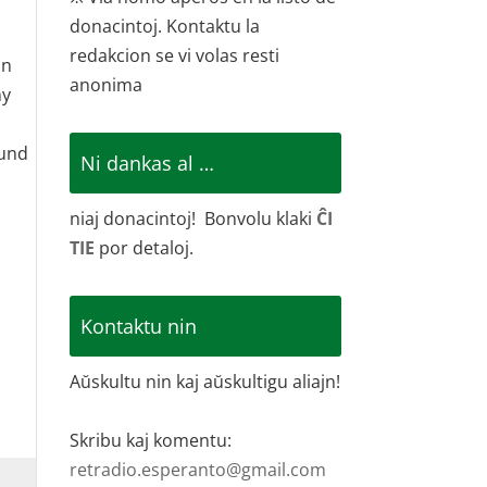
donacintoj. Kontaktu la
redakcion se vi volas resti
an
anonima
ny
ound
Ni dankas al …
niaj donacintoj! Bonvolu klaki
ĈI
TIE
por detaloj.
Kontaktu nin
Aŭskultu nin kaj aŭskultigu aliajn!
Skribu kaj komentu:
retradio.esperanto@gmail.com