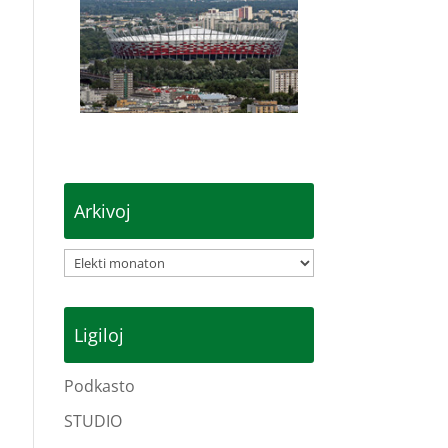
Arkivoj
Arkivoj
Ligiloj
Podkasto
STUDIO