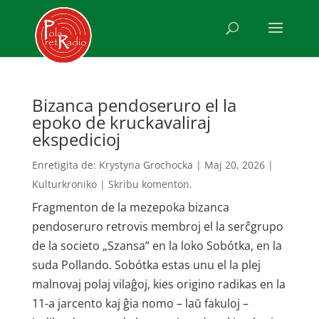
Bizanca pendoseruro el la
epoko de kruckavaliraj
ekspedicioj
Enretigita de:
Krystyna Grochocka
|
Maj 20, 2026
|
Kulturkroniko
|
Skribu komenton.
Fragmenton de la mezepoka bizanca
pendoseruro retrovis membroj el la serĉgrupo
de la societo „Szansa” en la loko Sobótka, en la
suda Pollando. Sobótka estas unu el la plej
malnovaj polaj vilaĝoj, kies origino radikas en la
11-a jarcento kaj ĝia nomo – laŭ fakuloj –