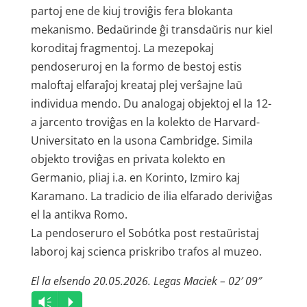
partoj ene de kiuj troviĝis fera blokanta
mekanismo. Bedaŭrinde ĝi transdaŭris nur kiel
koroditaj fragmentoj. La mezepokaj
pendoseruroj en la formo de bestoj estis
maloftaj elfaraĵoj kreataj plej verŝajne laŭ
individua mendo. Du analogaj objektoj el la 12-
a jarcento troviĝas en la kolekto de Harvard-
Universitato en la usona Cambridge. Simila
objekto troviĝas en privata kolekto en
Germanio, pliaj i.a. en Korinto, Izmiro kaj
Karamano. La tradicio de ilia elfarado deriviĝas
el la antikva Romo.
La pendoseruro el Sobótka post restaŭristaj
laboroj kaj scienca priskribo trafos al muzeo.
El la elsendo 20.05.2026. Legas Maciek – 02′ 09″
Audio
Vm
P