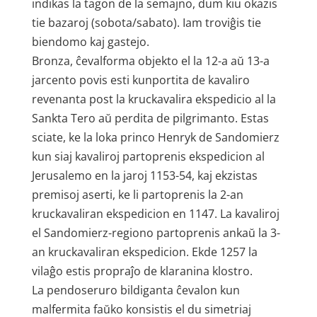
indikas la tagon de la semajno, dum kiu okazis
tie bazaroj (sobota/sabato). Iam troviĝis tie
biendomo kaj gastejo.
Bronza, ĉevalforma objekto el la 12-a aŭ 13-a
jarcento povis esti kunportita de kavaliro
revenanta post la kruckavalira ekspedicio al la
Sankta Tero aŭ perdita de pilgrimanto. Estas
sciate, ke la loka princo Henryk de Sandomierz
kun siaj kavaliroj partoprenis ekspedicion al
Jerusalemo en la jaroj 1153-54, kaj ekzistas
premisoj aserti, ke li partoprenis la 2-an
kruckavaliran ekspedicion en 1147. La kavaliroj
el Sandomierz-regiono partoprenis ankaŭ la 3-
an kruckavaliran ekspedicion. Ekde 1257 la
vilaĝo estis propraĵo de klaranina klostro.
La pendoseruro bildiganta ĉevalon kun
malfermita faŭko konsistis el du simetriaj