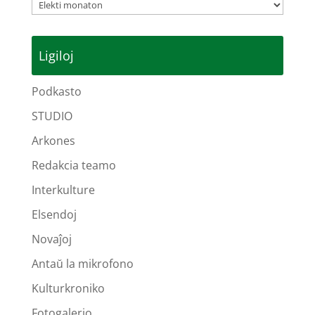
Arkivoj
Ligiloj
Podkasto
STUDIO
Arkones
Redakcia teamo
Interkulture
Elsendoj
Novaĵoj
Antaŭ la mikrofono
Kulturkroniko
Fotogalerio