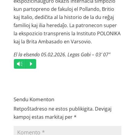
ekspozicinaŭguro okazis internacia simpozio
kun partopreno de fakuloj el Pollando, Britio
kaj Italio, dediĉita al la historio de la du reĝaj
familioj kaj ilia heredaĵo. La patronecon super
la ekspozicio transprenis la Instituto POLONIKA
kaj la Brita Ambasado en Varsovio.
El la elsendo 05.02.2026. Legas Gabi – 03′ 07″
Audio
Vm
P
Player
Sendu Komenton
Retpoŝtadreso ne estos publikigita.
Devigaj
kampoj estas markitaj per
*